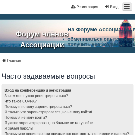
Регистрация
Вход
На Форуме Ассоциации 
Форум членов
обмениваться опытом и и
Ассоциации
получить необходимую по
ознакомится с результата
ЭАЦП
произвести поиск единомы
Ассоциации по проблемам 
Главная
"Проектный
архитектурно-строительно
Список целей и возможност
Часто задаваемые вопросы
портал"
работа Форума «Проектный
Ассоциации и успехам в п
Ассоциации.
Вход на конференцию и регистрация
Зачем мне нужно регистрироваться?
Что такое COPPA?
Почему я не могу зарегистрироваться?
Я только что зарегистрировался, но не могу войти!
Почему я не могу войти?
Я давно зарегистрирован, но больше не могу войти!
Я забыл пароль!
Почему мне периодически приходится повторять ввод имени и пароля?