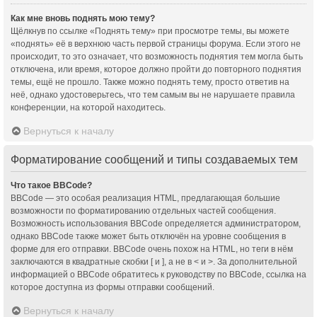
Как мне вновь поднять мою тему?
Щёлкнув по ссылке «Поднять тему» при просмотре темы, вы можете
«поднять» её в верхнюю часть первой страницы форума. Если этого не
происходит, то это означает, что возможность поднятия тем могла быть
отключена, или время, которое должно пройти до повторного поднятия
темы, ещё не прошло. Также можно поднять тему, просто ответив на
неё, однако удостоверьтесь, что тем самым вы не нарушаете правила
конференции, на которой находитесь.
Вернуться к началу
Форматирование сообщений и типы создаваемых тем
Что такое BBCode?
BBCode — это особая реализация HTML, предлагающая большие
возможности по форматированию отдельных частей сообщения.
Возможность использования BBCode определяется администратором,
однако BBCode также может быть отключён на уровне сообщения в
форме для его отправки. BBCode очень похож на HTML, но теги в нём
заключаются в квадратные скобки [ и ], а не в < и >. За дополнительной
информацией о BBCode обратитесь к руководству по BBCode, ссылка на
которое доступна из формы отправки сообщений.
Вернуться к началу