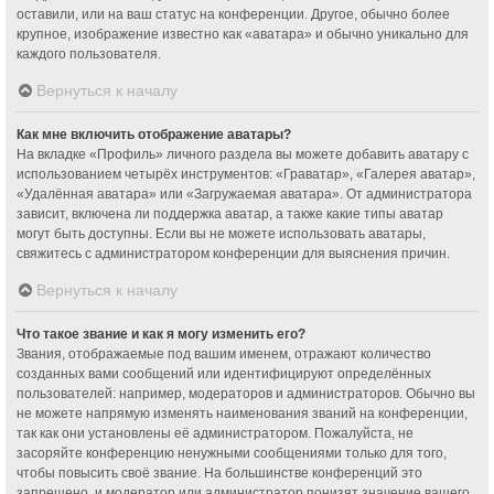
оставили, или на ваш статус на конференции. Другое, обычно более
крупное, изображение известно как «аватара» и обычно уникально для
каждого пользователя.
Вернуться к началу
Как мне включить отображение аватары?
На вкладке «Профиль» личного раздела вы можете добавить аватару с
использованием четырёх инструментов: «Граватар», «Галерея аватар»,
«Удалённая аватара» или «Загружаемая аватара». От администратора
зависит, включена ли поддержка аватар, а также какие типы аватар
могут быть доступны. Если вы не можете использовать аватары,
свяжитесь с администратором конференции для выяснения причин.
Вернуться к началу
Что такое звание и как я могу изменить его?
Звания, отображаемые под вашим именем, отражают количество
созданных вами сообщений или идентифицируют определённых
пользователей: например, модераторов и администраторов. Обычно вы
не можете напрямую изменять наименования званий на конференции,
так как они установлены её администратором. Пожалуйста, не
засоряйте конференцию ненужными сообщениями только для того,
чтобы повысить своё звание. На большинстве конференций это
запрещено, и модератор или администратор понизят значение вашего