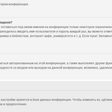
атором конференции.
 пароля?
е оставаться под своим именем на конференции только некоторое ограниченное
приходилось вводить имя пользователя и пароль каждый раз, вы можете отме
мер в библиотеке, интернет-кафе, университете и т. д. Если пункт
Запомни
ваться авторизованным на этой конференции, а также выполняют другие функ
удности со входом или выходом на данной конференции, возможно, удаление
 настройки хранятся в базе данных конференции. Чтобы изменить их, щёлкни
ки и предпочтения.