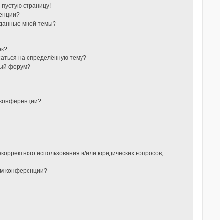
л пустую страницу!
ренции?
зданные мной темы?
ок?
исаться на определённую тему?
ный форум?
 конференции?
?
екорректного использования и/или юридических вопросов,
ом конференции?