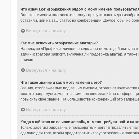
Что означают изображения рядом с моим именем пользовател
Вместе с именем пользователя могут присутствовать два изображе
оставили, или на ваш статус на конференции. Другое, обычно бол
Вернуться к началу
Как мне включить отображение аватары?
На вкладке «Профиль» личного раздела вы можете добавить ават
администратора зависит, включена ли поддержка аватар, а также
причин.
Вернуться к началу
Что такое звание и как я могу изменить его?
Звания, отображаемые под вашим именем, отражают количество 
можете напрямую изменять наименования званий на конференции
повысить своё звание. На большинстве конференций это запреще
Вернуться к началу
Когда я щёлкаю по ссылке «email», от меня требуют войти на 
Только зарегистрированные пользователи могут отправлять emai
сделано для того, чтобы предотвратить злоупотребления почтов