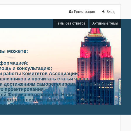
Регистрация
Вход
Темы без ответов
Активные темы
вы можете:
нформацией;
мощь и консультацию;
ми работы Комитетов Ассоциации;
шленников и прочитать статьи членов
и достижениям саморегулирования в области
го проектирования.
ей Форума не ограничен. Надеемся, что
 портал» послужит дальнейшему развитию
роизводственной деятельности членов