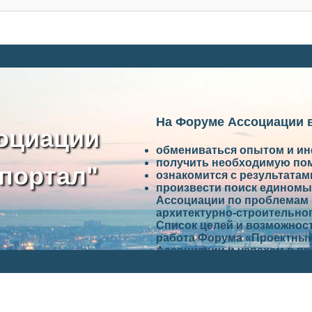
На Форуме Ассоциации 
оциации
обмениваться опытом и и
получить необходимую по
портал"
ознакомится с результата
произвести поиск единомы
Ассоциации по проблемам 
архитектурно-строительно
Список целей и возможност
работа Форума «Проектный
Ассоциации и успехам в п
Ассоциации.