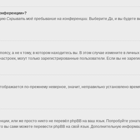
 конференции»?
пцию
Скрывать моё пребывание на конференции
. Выберите
Да
, и вы будете 
ясу, а не к тому, в котором находитесь вы. В этом случае измените в личных 
во настроек, могут только зарегистрированные пользователи. Если вы не зарег
 отображается по-прежнему неверное, значит, неправильно установлено врем
нции, или же просто никто не перевёл phpBB на ваш язык. Попробуйте узнат
т, то вы сами можете перевести phpBB на свой язык. Дополнительную информ