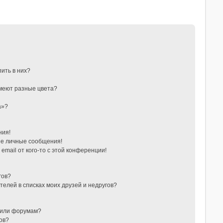
пить в них?
меют разные цвета?
а»?
ния!
е личные сообщения!
email от кого-то с этой конференции!
гов?
телей в списках моих друзей и недругов?
 или форумам?
ов?