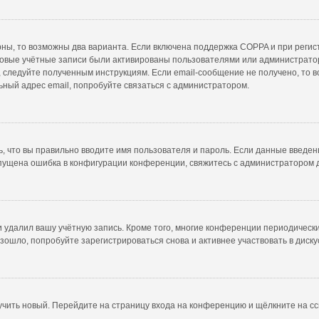
рны, то возможны два варианта. Если включена поддержка COPPA и при регист
новые учётные записи были активированы пользователями или администратор
 следуйте полученным инструкциям. Если email-сообщение не получено, то в
ьный адрес email, попробуйте связаться с администратором.
, что вы правильно вводите имя пользователя и пароль. Если данные введен
опущена ошибка в конфигурации конференции, свяжитесь с администратором 
и удалил вашу учётную запись. Кроме того, многие конференции периодичес
ошло, попробуйте зарегистрироваться снова и активнее участвовать в диску
лучить новый. Перейдите на страницу входа на конференцию и щёлкните на с