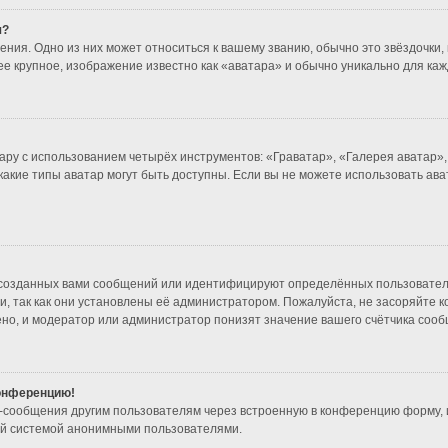
я?
ния. Одно из них может относиться к вашему званию, обычно это звёздочки, 
ее крупное, изображение известно как «аватара» и обычно уникально для каж
ару с использованием четырёх инструментов: «Граватар», «Галерея аватар»
 какие типы аватар могут быть доступны. Если вы не можете использовать а
созданных вами сообщений или идентифицируют определённых пользователе
, так как они установлены её администратором. Пожалуйста, не засоряйте 
но, и модератор или администратор понизят значение вашего счётчика сооб
конференцию!
l-сообщения другим пользователям через встроенную в конференцию форму, 
ой системой анонимными пользователями.