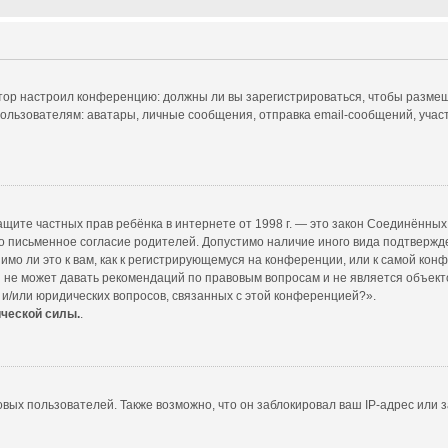
ратор настроил конференцию: должны ли вы зарегистрироваться, чтобы размещ
ователям: аватары, личные сообщения, отправка email-сообщений, участие в
т о защите частных прав ребёнка в интернете от 1998 г. — это закон Соединённ
 письменное согласие родителей. Допустимо наличие иного вида подтвержд
мо ли это к вам, как к регистрирующемуся на конференции, или к самой кон
 не может давать рекомендаций по правовым вопросам и не является объект
 и/или юридических вопросов, связанных с этой конференцией?».
ической силы.
.
ых пользователей. Также возможно, что он заблокировал ваш IP-адрес или з