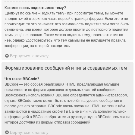
Как мне вновь поднять мою тему?
Щёлкнув по ссылке «Поднять тему» при просмотре темы, вы можете
«поднять» её в верхнюю часть первой страницы форума. Если этого не
происходит, то это означает, что возможность поднятия тем могла быть
отключена, или время, которое должно пройти до повторного поднятия
темы, ещё не прошло. Также можно поднять тему, просто ответив на
неё, однако удостоверьтесь, что тем самым вы не нарушаете правила
конференции, на которой находитесь.
Вернуться к началу
Форматирование сообщений и типы создаваемых тем
Что такое BBCode?
BBCode — это особая реализация HTML, предлагающая большие
возможности по форматированию отдельных частей сообщения.
Возможность использования BBCode определяется администратором,
однако BBCode также может быть отключён на уровне сообщения в
форме для его отправки. BBCode очень похож на HTML, но теги в нём
заключаются в квадратные скобки [ и ], а не в < и >. За дополнительной
информацией о BBCode обратитесь к руководству по BBCode, ссылка на
которое доступна из формы отправки сообщений.
Вернуться к началу