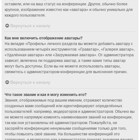
оставили, или на ваш статус на конференции. Другое, обычно более
крупное, изображение известно как «аватара» и обычно уникально для
каждого пользователя.
Вернуться к началу
Как мне включить отображение аватары?
На вкладке «Профиль» личного раздела вы можете добавить аватару с
использованием четырёх инструментов: «Граватар», «Галерея аватар»,
«Удалённая аватара» или «Загружаемая аватара». От администратора
зависит, включена ли поддержка аватар, а также какие типы аватар
могут быть доступны. Если вы не можете использовать аватары,
свяжитесь с администратором конференции для выяснения причин.
Вернуться к началу
Что такое звание и как я могу изменить его?
Звания, отображаемые под вашим именем, отражают количество
созданных вами сообщений или идентифицируют определённых
пользователей: например, модераторов и администраторов. Обычно вы
не можете напрямую изменять наименования званий на конференции,
так как они установлены её администратором. Пожалуйста, не
засоряйте конференцию ненужными сообщениями только для того,
чтобы повысить своё звание. На большинстве конференций это
запрещено, и модератор или администратор понизят значение вашего