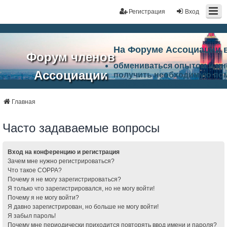
Регистрация
Вход
На Форуме Ассоциации 
Форум членов
обмениваться опытом и и
Ассоциации
получить необходимую по
ознакомится с результата
ЭАЦП
произвести поиск единомы
Ассоциации по проблемам 
Главная
"Проектный
архитектурно-строительно
Список целей и возможност
Часто задаваемые вопросы
портал"
работа Форума «Проектный
Ассоциации и успехам в п
Ассоциации.
Вход на конференцию и регистрация
Зачем мне нужно регистрироваться?
Что такое COPPA?
Почему я не могу зарегистрироваться?
Я только что зарегистрировался, но не могу войти!
Почему я не могу войти?
Я давно зарегистрирован, но больше не могу войти!
Я забыл пароль!
Почему мне периодически приходится повторять ввод имени и пароля?