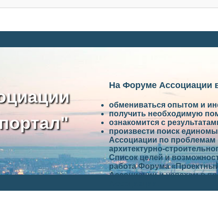
На Форуме Ассоциации 
оциации
обмениваться опытом и и
получить необходимую по
портал"
ознакомится с результата
произвести поиск единомы
Ассоциации по проблемам 
архитектурно-строительно
Список целей и возможност
работа Форума «Проектный
Ассоциации и успехам в п
Ассоциации.