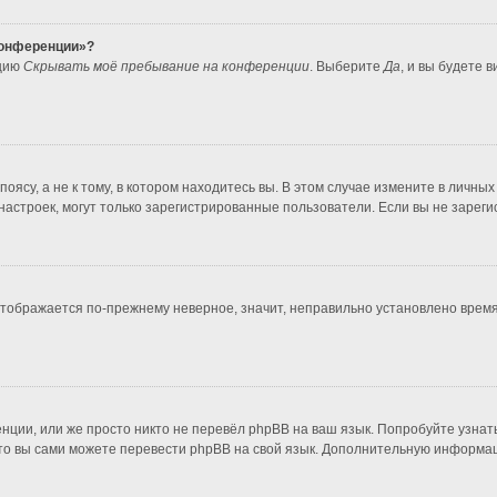
 конференции»?
пцию
Скрывать моё пребывание на конференции
. Выберите
Да
, и вы будете 
ясу, а не к тому, в котором находитесь вы. В этом случае измените в личных 
во настроек, могут только зарегистрированные пользователи. Если вы не зарег
 отображается по-прежнему неверное, значит, неправильно установлено врем
нции, или же просто никто не перевёл phpBB на ваш язык. Попробуйте узнат
т, то вы сами можете перевести phpBB на свой язык. Дополнительную информ