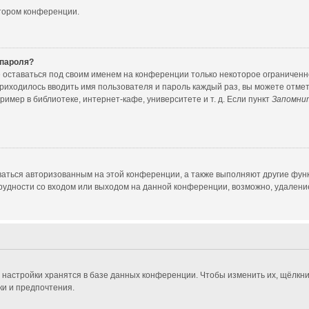
атором конференции.
 пароля?
е оставаться под своим именем на конференции только некоторое ограниченное
приходилось вводить имя пользователя и пароль каждый раз, вы можете отме
мер в библиотеке, интернет-кафе, университете и т. д. Если пункт
Запомни
ваться авторизованным на этой конференции, а также выполняют другие функ
удности со входом или выходом на данной конференции, возможно, удаление
 настройки хранятся в базе данных конференции. Чтобы изменить их, щёлкни
ки и предпочтения.