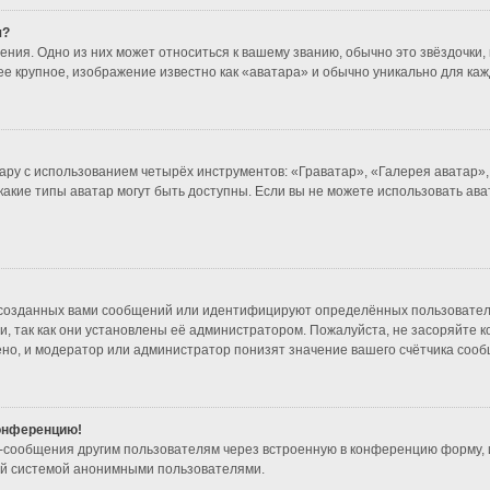
я?
ния. Одно из них может относиться к вашему званию, обычно это звёздочки, 
ее крупное, изображение известно как «аватара» и обычно уникально для каж
ару с использованием четырёх инструментов: «Граватар», «Галерея аватар»
 какие типы аватар могут быть доступны. Если вы не можете использовать а
созданных вами сообщений или идентифицируют определённых пользователе
, так как они установлены её администратором. Пожалуйста, не засоряйте 
но, и модератор или администратор понизят значение вашего счётчика сооб
конференцию!
l-сообщения другим пользователям через встроенную в конференцию форму, 
ой системой анонимными пользователями.