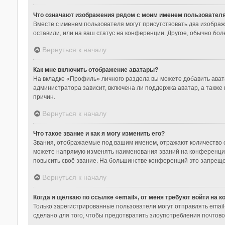
Что означают изображения рядом с моим именем пользовател
Вместе с именем пользователя могут присутствовать два изображе
оставили, или на ваш статус на конференции. Другое, обычно бол
Вернуться к началу
Как мне включить отображение аватары?
На вкладке «Профиль» личного раздела вы можете добавить ават
администратора зависит, включена ли поддержка аватар, а также
причин.
Вернуться к началу
Что такое звание и как я могу изменить его?
Звания, отображаемые под вашим именем, отражают количество 
можете напрямую изменять наименования званий на конференции
повысить своё звание. На большинстве конференций это запреще
Вернуться к началу
Когда я щёлкаю по ссылке «email», от меня требуют войти на 
Только зарегистрированные пользователи могут отправлять emai
сделано для того, чтобы предотвратить злоупотребления почтов