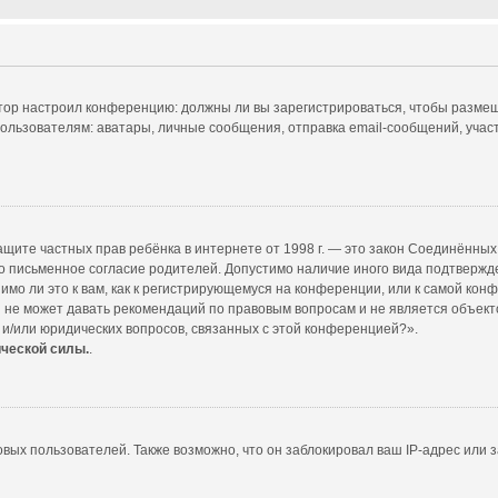
ратор настроил конференцию: должны ли вы зарегистрироваться, чтобы размещ
ователям: аватары, личные сообщения, отправка email-сообщений, участие в
т о защите частных прав ребёнка в интернете от 1998 г. — это закон Соединённ
 письменное согласие родителей. Допустимо наличие иного вида подтвержд
мо ли это к вам, как к регистрирующемуся на конференции, или к самой кон
 не может давать рекомендаций по правовым вопросам и не является объект
 и/или юридических вопросов, связанных с этой конференцией?».
ической силы.
.
ых пользователей. Также возможно, что он заблокировал ваш IP-адрес или з