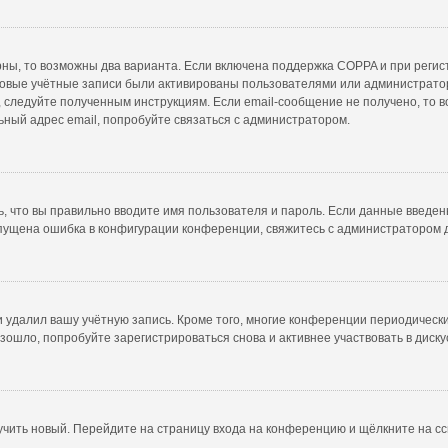
рны, то возможны два варианта. Если включена поддержка COPPA и при регист
новые учётные записи были активированы пользователями или администратор
 следуйте полученным инструкциям. Если email-сообщение не получено, то в
ьный адрес email, попробуйте связаться с администратором.
, что вы правильно вводите имя пользователя и пароль. Если данные введен
опущена ошибка в конфигурации конференции, свяжитесь с администратором 
и удалил вашу учётную запись. Кроме того, многие конференции периодичес
ошло, попробуйте зарегистрироваться снова и активнее участвовать в диску
лучить новый. Перейдите на страницу входа на конференцию и щёлкните на с