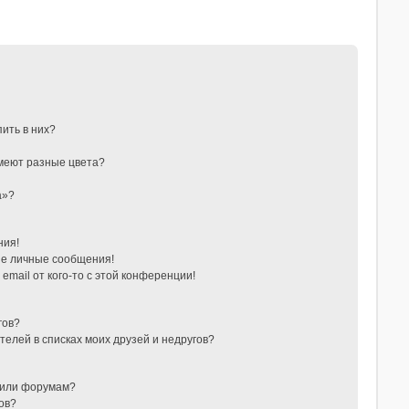
пить в них?
меют разные цвета?
а»?
ния!
е личные сообщения!
email от кого-то с этой конференции!
гов?
телей в списках моих друзей и недругов?
 или форумам?
ов?