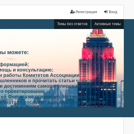
Регистрация
Вход
Темы без ответов
Активные темы
вы можете:
нформацией;
мощь и консультацию;
ми работы Комитетов Ассоциации;
шленников и прочитать статьи членов
и достижениям саморегулирования в области
го проектирования.
ей Форума не ограничен. Надеемся, что
 портал» послужит дальнейшему развитию
роизводственной деятельности членов