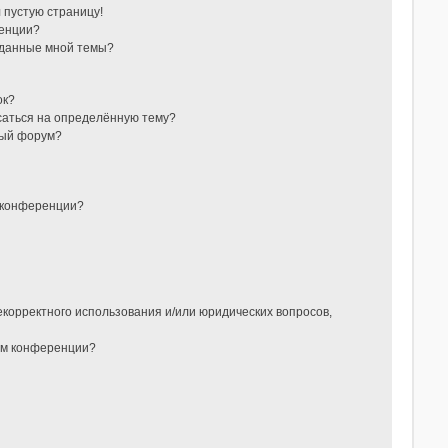
л пустую страницу!
ренции?
зданные мной темы?
ок?
исаться на определённую тему?
ный форум?
 конференции?
?
екорректного использования и/или юридических вопросов,
ом конференции?