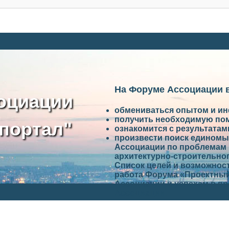
На Форуме Ассоциации 
оциации
обмениваться опытом и и
получить необходимую по
портал"
ознакомится с результата
произвести поиск единомы
Ассоциации по проблемам 
архитектурно-строительно
Список целей и возможност
работа Форума «Проектный
Ассоциации и успехам в п
Ассоциации.