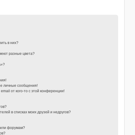
пить в них?
меют разные цвета?
а»?
ния!
е личные сообщения!
email от кого-то с этой конференции!
гов?
телей в списках моих друзей и недругов?
 или форумам?
ов?