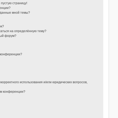
л пустую страницу!
ренции?
зданные мной темы?
ок?
исаться на определённую тему?
ный форум?
 конференции?
?
екорректного использования и/или юридических вопросов,
ом конференции?