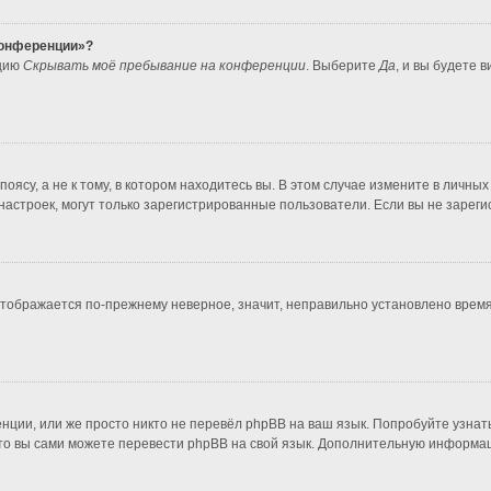
 конференции»?
пцию
Скрывать моё пребывание на конференции
. Выберите
Да
, и вы будете 
ясу, а не к тому, в котором находитесь вы. В этом случае измените в личных 
во настроек, могут только зарегистрированные пользователи. Если вы не зарег
 отображается по-прежнему неверное, значит, неправильно установлено врем
нции, или же просто никто не перевёл phpBB на ваш язык. Попробуйте узнат
т, то вы сами можете перевести phpBB на свой язык. Дополнительную информ