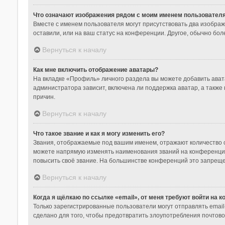
Что означают изображения рядом с моим именем пользовател
Вместе с именем пользователя могут присутствовать два изображе
оставили, или на ваш статус на конференции. Другое, обычно бол
Вернуться к началу
Как мне включить отображение аватары?
На вкладке «Профиль» личного раздела вы можете добавить ават
администратора зависит, включена ли поддержка аватар, а также
причин.
Вернуться к началу
Что такое звание и как я могу изменить его?
Звания, отображаемые под вашим именем, отражают количество 
можете напрямую изменять наименования званий на конференции
повысить своё звание. На большинстве конференций это запреще
Вернуться к началу
Когда я щёлкаю по ссылке «email», от меня требуют войти на 
Только зарегистрированные пользователи могут отправлять emai
сделано для того, чтобы предотвратить злоупотребления почтов