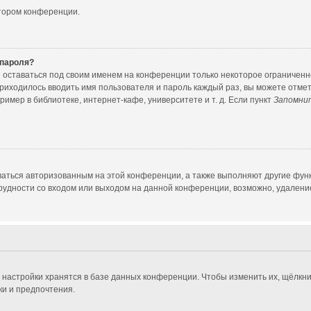
атором конференции.
 пароля?
е оставаться под своим именем на конференции только некоторое ограниченное
приходилось вводить имя пользователя и пароль каждый раз, вы можете отме
мер в библиотеке, интернет-кафе, университете и т. д. Если пункт
Запомни
ваться авторизованным на этой конференции, а также выполняют другие функ
удности со входом или выходом на данной конференции, возможно, удаление
 настройки хранятся в базе данных конференции. Чтобы изменить их, щёлкни
ки и предпочтения.