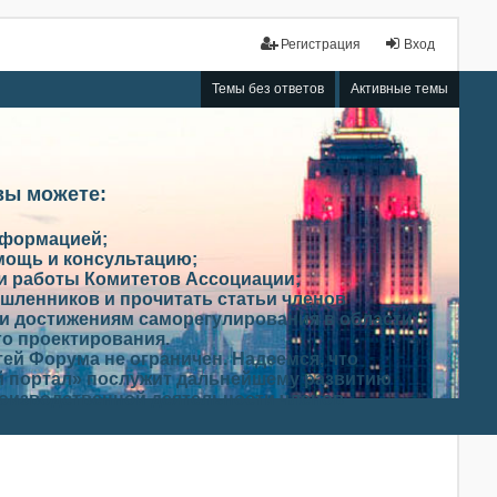
Регистрация
Вход
Темы без ответов
Активные темы
вы можете:
нформацией;
мощь и консультацию;
ми работы Комитетов Ассоциации;
шленников и прочитать статьи членов
и достижениям саморегулирования в области
го проектирования.
ей Форума не ограничен. Надеемся, что
 портал» послужит дальнейшему развитию
роизводственной деятельности членов