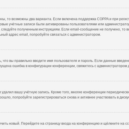
рны, то возможны два варианта. Если включена поддержка COPPA и при регист
новые учётные записи были активированы пользователями или администратор
 следуйте полученным инструкциям. Если email-сообщение не получено, то в
ьный адрес email, попробуйте связаться с администратором.
, что вы правильно вводите имя пользователя и пароль. Если данные введен
опущена ошибка в конфигурации конференции, свяжитесь с администратором 
и удалил вашу учётную запись. Кроме того, многие конференции периодичес
ошло, попробуйте зарегистрироваться снова и активнее участвовать в диску
лучить новый. Перейдите на страницу входа на конференцию и щёлкните на с