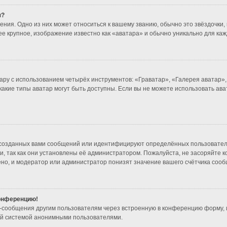
я?
ния. Одно из них может относиться к вашему званию, обычно это звёздочки, 
ее крупное, изображение известно как «аватара» и обычно уникально для каж
ару с использованием четырёх инструментов: «Граватар», «Галерея аватар»
 какие типы аватар могут быть доступны. Если вы не можете использовать а
созданных вами сообщений или идентифицируют определённых пользователе
, так как они установлены её администратором. Пожалуйста, не засоряйте 
но, и модератор или администратор понизят значение вашего счётчика сооб
конференцию!
l-сообщения другим пользователям через встроенную в конференцию форму, 
ой системой анонимными пользователями.