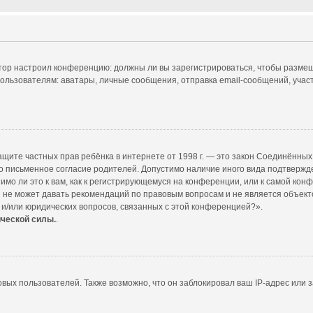
ратор настроил конференцию: должны ли вы зарегистрироваться, чтобы размещ
ователям: аватары, личные сообщения, отправка email-сообщений, участие в
т о защите частных прав ребёнка в интернете от 1998 г. — это закон Соединённ
 письменное согласие родителей. Допустимо наличие иного вида подтвержд
мо ли это к вам, как к регистрирующемуся на конференции, или к самой кон
 не может давать рекомендаций по правовым вопросам и не является объект
 и/или юридических вопросов, связанных с этой конференцией?».
ической силы.
.
ых пользователей. Также возможно, что он заблокировал ваш IP-адрес или з