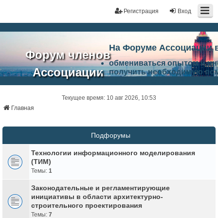
Регистрация
Вход
На Форуме Ассоциации 
Форум членов
обмениваться опытом и и
Ассоциации
получить необходимую по
ознакомится с результата
ЭАЦП
произвести поиск единомы
Ассоциации по проблемам 
Текущее время: 10 авг 2026, 10:53
"Проектный
архитектурно-строительно
Главная
Список целей и возможност
портал"
работа Форума «Проектный
Ассоциации и успехам в п
Подфорумы
Ассоциации.
Технологии информационного моделирования
(ТИМ)
Темы:
1
Законодательные и регламентирующие
инициативы в области архитектурно-
строительного проектирования
Темы:
7