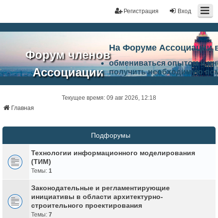
Регистрация
Вход
На Форуме Ассоциации 
Форум членов
обмениваться опытом и и
Ассоциации
получить необходимую по
ознакомится с результата
ЭАЦП
произвести поиск единомы
Ассоциации по проблемам 
Текущее время: 09 авг 2026, 12:18
"Проектный
архитектурно-строительно
Главная
Список целей и возможност
портал"
работа Форума «Проектный
Ассоциации и успехам в п
Подфорумы
Ассоциации.
Технологии информационного моделирования
(ТИМ)
Темы:
1
Законодательные и регламентирующие
инициативы в области архитектурно-
строительного проектирования
Темы:
7