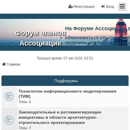
Регистрация
Вход
На Форуме Ассоциации 
Форум членов
обмениваться опытом и и
Ассоциации
получить необходимую по
ознакомится с результата
ЭАЦП
произвести поиск единомы
Ассоциации по проблемам 
Текущее время: 07 авг 2026, 02:52
"Проектный
архитектурно-строительно
Главная
Список целей и возможност
портал"
работа Форума «Проектный
Ассоциации и успехам в п
Подфорумы
Ассоциации.
Технологии информационного моделирования
(ТИМ)
Темы:
1
Законодательные и регламентирующие
инициативы в области архитектурно-
строительного проектирования
Темы:
7