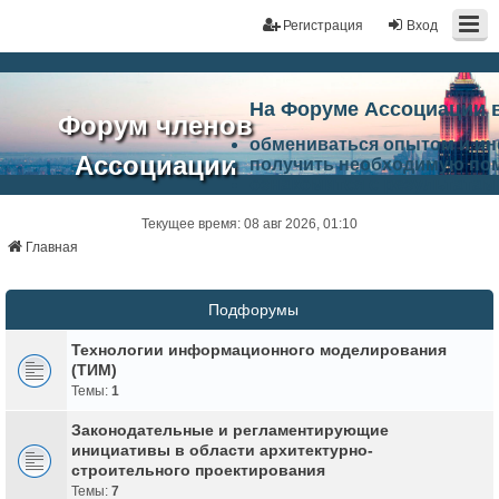
Регистрация
Вход
На Форуме Ассоциации 
Форум членов
обмениваться опытом и и
Ассоциации
получить необходимую по
ознакомится с результата
ЭАЦП
произвести поиск единомы
Ассоциации по проблемам 
Текущее время: 08 авг 2026, 01:10
"Проектный
архитектурно-строительно
Главная
Список целей и возможност
портал"
работа Форума «Проектный
Ассоциации и успехам в п
Подфорумы
Ассоциации.
Технологии информационного моделирования
(ТИМ)
Темы:
1
Законодательные и регламентирующие
инициативы в области архитектурно-
строительного проектирования
Темы:
7