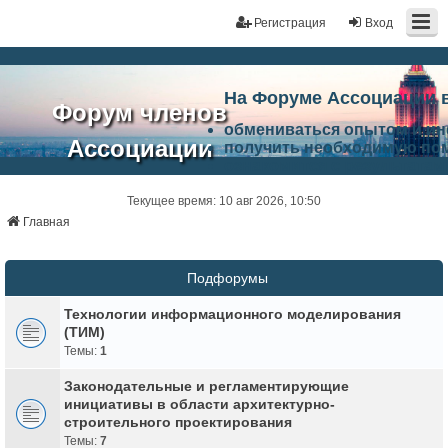
Регистрация
Вход
На Форуме Ассоциации 
Форум членов
обмениваться опытом и и
Ассоциации
получить необходимую по
ознакомится с результата
ЭАЦП
произвести поиск единомы
Ассоциации по проблемам 
Текущее время: 10 авг 2026, 10:50
"Проектный
архитектурно-строительно
Главная
Список целей и возможност
портал"
работа Форума «Проектный
Ассоциации и успехам в п
Подфорумы
Ассоциации.
Технологии информационного моделирования
(ТИМ)
Темы:
1
Законодательные и регламентирующие
инициативы в области архитектурно-
строительного проектирования
Темы:
7