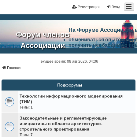
Регистрация
Вход
На Форуме Ассоциации 
Форум членов
обмениваться опытом и и
Ассоциации
получить необходимую по
ознакомится с результата
ЭАЦП
произвести поиск единомы
Ассоциации по проблемам 
Текущее время: 08 авг 2026, 04:36
"Проектный
архитектурно-строительно
Главная
Список целей и возможност
портал"
работа Форума «Проектный
Ассоциации и успехам в п
Подфорумы
Ассоциации.
Технологии информационного моделирования
(ТИМ)
Темы:
1
Законодательные и регламентирующие
инициативы в области архитектурно-
строительного проектирования
Темы:
7