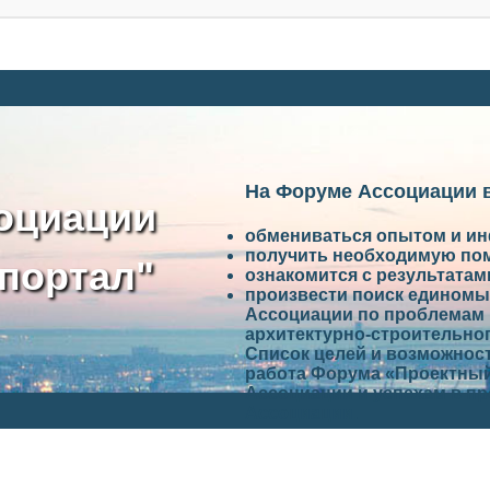
На Форуме Ассоциации 
оциации
обмениваться опытом и и
получить необходимую по
портал"
ознакомится с результата
произвести поиск единомы
Ассоциации по проблемам 
архитектурно-строительно
Список целей и возможност
работа Форума «Проектный
Ассоциации и успехам в п
Ассоциации.