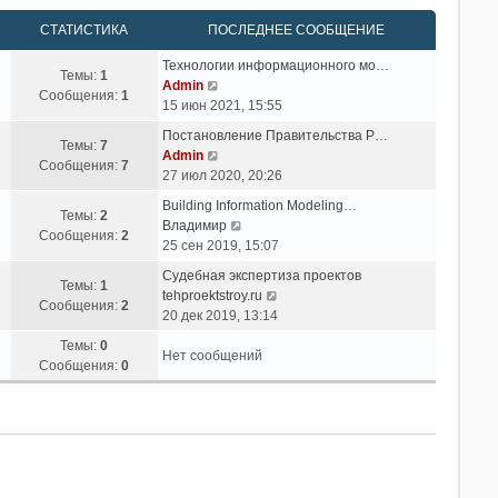
СТАТИСТИКА
ПОСЛЕДНЕЕ СООБЩЕНИЕ
Технологии информационного мо…
Темы:
1
П
Admin
Сообщения:
1
е
15 июн 2021, 15:55
р
Постановление Правительства Р…
е
Темы:
7
П
Admin
й
Сообщения:
7
е
27 июл 2020, 20:26
т
р
и
Building Information Modeling…
е
Темы:
2
к
П
Владимир
й
Сообщения:
2
п
е
25 сен 2019, 15:07
т
о
р
и
Судебная экспертиза проектов
с
е
Темы:
1
к
П
tehproektstroy.ru
л
й
Сообщения:
2
п
е
20 дек 2019, 13:14
е
т
о
р
д
и
Темы:
0
с
е
Нет сообщений
н
к
Сообщения:
0
л
й
е
п
е
т
м
о
д
и
у
с
н
к
с
л
е
п
о
е
м
о
о
д
у
с