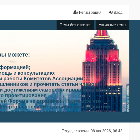
Регистрация
Вход
Темы без ответов
Активные темы
вы можете:
нформацией;
мощь и консультацию;
ми работы Комитетов Ассоциации;
шленников и прочитать статьи членов
и достижениям саморегулирования в области
го проектирования.
ей Форума не ограничен. Надеемся, что
 портал» послужит дальнейшему развитию
роизводственной деятельности членов
Текущее время: 08 авг 2026, 06:43