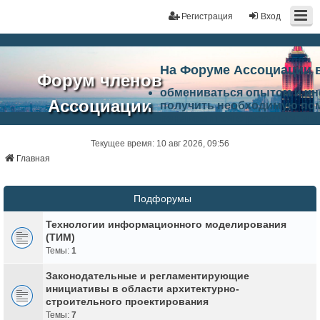
Регистрация
Вход
На Форуме Ассоциации 
Форум членов
обмениваться опытом и и
Ассоциации
получить необходимую по
ознакомится с результата
ЭАЦП
произвести поиск единомы
Ассоциации по проблемам 
Текущее время: 10 авг 2026, 09:56
"Проектный
архитектурно-строительно
Главная
Список целей и возможност
портал"
работа Форума «Проектный
Ассоциации и успехам в п
Подфорумы
Ассоциации.
Технологии информационного моделирования
(ТИМ)
Темы:
1
Законодательные и регламентирующие
инициативы в области архитектурно-
строительного проектирования
Темы:
7