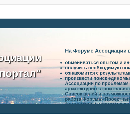
На Форуме Ассоциации 
оциации
обмениваться опытом и и
получить необходимую по
портал"
ознакомится с результата
произвести поиск единомы
Ассоциации по проблемам 
архитектурно-строительно
Список целей и возможност
работа Форума «Проектный
Ассоциации и успехам в п
Ассоциации.