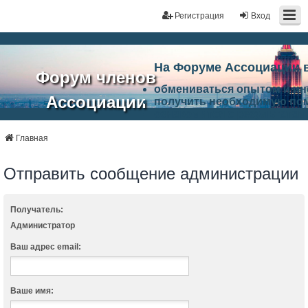
Регистрация
Вход
На Форуме Ассоциации 
Форум членов
обмениваться опытом и и
Ассоциации
получить необходимую по
ознакомится с результата
ЭАЦП
произвести поиск единомы
Ассоциации по проблемам 
Главная
"Проектный
архитектурно-строительно
Список целей и возможност
Отправить сообщение администрации
портал"
работа Форума «Проектный
Ассоциации и успехам в п
Ассоциации.
Получатель:
Администратор
Ваш адрес email:
Ваше имя: