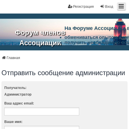
Регистрация
Вход
На Форуме Ассоциации 
Форум членов
обмениваться опытом и и
Ассоциации
получить необходимую по
ознакомится с результата
ЭАЦП
произвести поиск единомы
Ассоциации по проблемам 
Главная
"Проектный
архитектурно-строительно
Список целей и возможност
Отправить сообщение администрации
портал"
работа Форума «Проектный
Ассоциации и успехам в п
Ассоциации.
Получатель:
Администратор
Ваш адрес email:
Ваше имя: