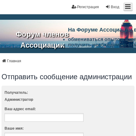
Регистрация
Вход
На Форуме Ассоциации 
Форум членов
обмениваться опытом и и
Ассоциации
получить необходимую по
ознакомится с результата
ЭАЦП
произвести поиск единомы
Ассоциации по проблемам 
Главная
"Проектный
архитектурно-строительно
Список целей и возможност
Отправить сообщение администрации
портал"
работа Форума «Проектный
Ассоциации и успехам в п
Ассоциации.
Получатель:
Администратор
Ваш адрес email:
Ваше имя: