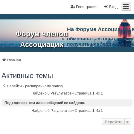
Регистрация
Вход
На Форуме Ассоциации 
Форум членов
обмениваться опытом и и
Ассоциации
получить необходимую по
ознакомится с результата
ЭАЦП
произвести поиск единомы
Ассоциации по проблемам 
Главная
"Проектный
архитектурно-строительно
Список целей и возможност
Активные темы
портал"
работа Форума «Проектный
Ассоциации и успехам в п
Перейти к расширенному поиску
Ассоциации.
Найдено 0 Результатов • Страница
1
Из
1
Подходящих тем или сообщений не найдено.
Найдено 0 Результатов • Страница
1
Из
1
Перейти