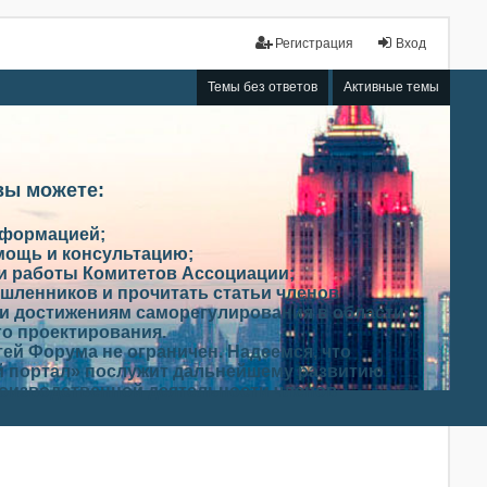
Регистрация
Вход
Темы без ответов
Активные темы
вы можете:
нформацией;
мощь и консультацию;
ми работы Комитетов Ассоциации;
шленников и прочитать статьи членов
и достижениям саморегулирования в области
го проектирования.
ей Форума не ограничен. Надеемся, что
 портал» послужит дальнейшему развитию
роизводственной деятельности членов