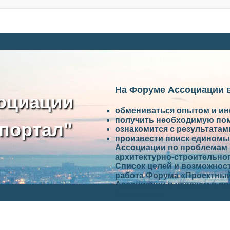
На Форуме Ассоциации 
оциации
обмениваться опытом и и
получить необходимую по
портал"
ознакомится с результата
произвести поиск единомы
Ассоциации по проблемам 
архитектурно-строительно
Список целей и возможност
работа Форума «Проектный
Ассоциации и успехам в п
Ассоциации.