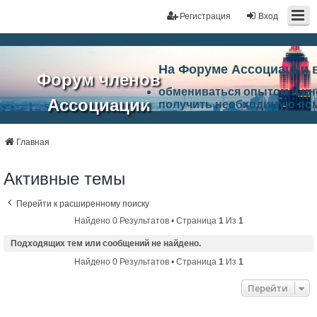
Регистрация
Вход
На Форуме Ассоциации 
Форум членов
обмениваться опытом и и
Ассоциации
получить необходимую по
ознакомится с результата
ЭАЦП
произвести поиск единомы
Ассоциации по проблемам 
Главная
"Проектный
архитектурно-строительно
Список целей и возможност
Активные темы
портал"
работа Форума «Проектный
Ассоциации и успехам в п
Перейти к расширенному поиску
Ассоциации.
Найдено 0 Результатов • Страница
1
Из
1
Подходящих тем или сообщений не найдено.
Найдено 0 Результатов • Страница
1
Из
1
Перейти