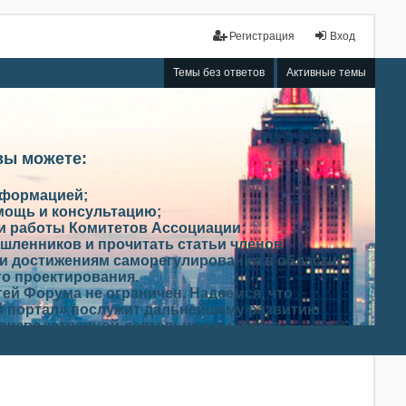
Регистрация
Вход
Темы без ответов
Активные темы
вы можете:
нформацией;
мощь и консультацию;
ми работы Комитетов Ассоциации;
шленников и прочитать статьи членов
и достижениям саморегулирования в области
го проектирования.
ей Форума не ограничен. Надеемся, что
 портал» послужит дальнейшему развитию
роизводственной деятельности членов