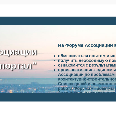
На Форуме Ассоциации 
оциации
обмениваться опытом и и
получить необходимую по
портал"
ознакомится с результата
произвести поиск единомы
Ассоциации по проблемам 
архитектурно-строительно
Список целей и возможност
работа Форума «Проектный
Ассоциации и успехам в п
Ассоциации.