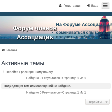
Регистрация
Вход
На Форуме Ассоциации 
Форум членов
обмениваться опытом и и
Ассоциации
получить необходимую по
ознакомится с результата
ЭАЦП
произвести поиск единомы
Ассоциации по проблемам 
Главная
"Проектный
архитектурно-строительно
Список целей и возможност
Активные темы
портал"
работа Форума «Проектный
Ассоциации и успехам в п
Перейти к расширенному поиску
Ассоциации.
Найдено 0 Результатов • Страница
1
Из
1
Подходящих тем или сообщений не найдено.
Найдено 0 Результатов • Страница
1
Из
1
Перейти