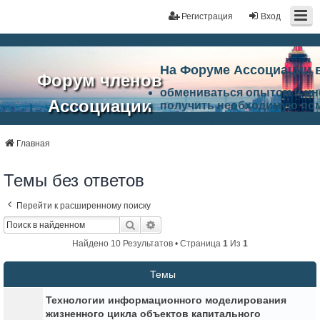
Регистрация
Вход
На Форуме Ассоциации 
Форум членов
обмениваться опытом и и
Ассоциации
получить необходимую по
ознакомится с результата
ЭАЦП
произвести поиск единомы
Ассоциации по проблемам 
Главная
"Проектный
архитектурно-строительно
Список целей и возможност
Темы без ответов
портал"
работа Форума «Проектный
Ассоциации и успехам в п
Перейти к расширенному поиску
Ассоциации.
Поиск
Расширенный Поиск
Найдено 10 Результатов • Страница
1
Из
1
Темы
Технологии информационного моделирования
жизненного цикла объектов капитального