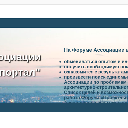
На Форуме Ассоциации 
оциации
обмениваться опытом и и
получить необходимую по
портал"
ознакомится с результата
произвести поиск единомы
Ассоциации по проблемам 
архитектурно-строительно
Список целей и возможност
работа Форума «Проектный
Ассоциации и успехам в п
Ассоциации.