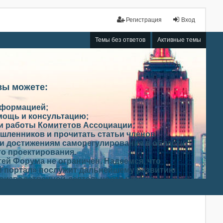
Регистрация
Вход
Темы без ответов
Активные темы
вы можете:
нформацией;
мощь и консультацию;
ми работы Комитетов Ассоциации;
шленников и прочитать статьи членов
и достижениям саморегулирования в области
го проектирования.
ей Форума не ограничен. Надеемся, что
 портал» послужит дальнейшему развитию
роизводственной деятельности членов