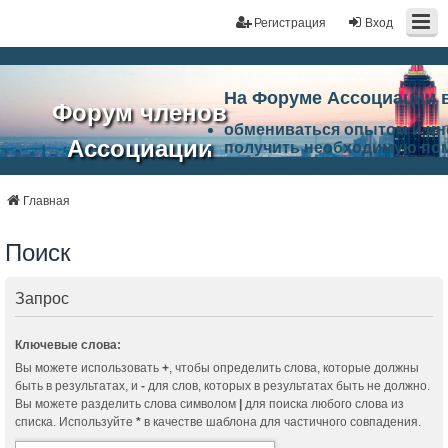
Регистрация
Вход
На Форуме Ассоциации 
Форум членов
обмениваться опытом и и
Ассоциации
получить необходимую по
ознакомится с результата
ЭАЦП
произвести поиск единомы
Ассоциации по проблемам 
Главная
"Проектный
архитектурно-строительно
Список целей и возможност
Поиск
портал"
работа Форума «Проектный
Ассоциации и успехам в п
Ассоциации.
Запрос
Ключевые слова:
Вы можете использовать
+
, чтобы определить слова, которые должны
быть в результатах, и
-
для слов, которых в результатах быть не должно.
Вы можете разделить слова символом
|
для поиска любого слова из
списка. Используйте
*
в качестве шаблона для частичного совпадения.