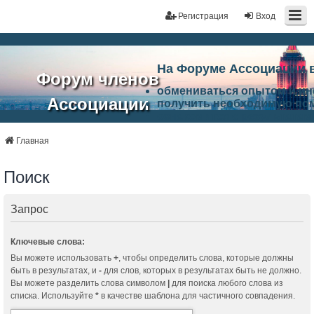
Регистрация
Вход
На Форуме Ассоциации 
Форум членов
обмениваться опытом и и
Ассоциации
получить необходимую по
ознакомится с результата
ЭАЦП
произвести поиск единомы
Ассоциации по проблемам 
Главная
"Проектный
архитектурно-строительно
Список целей и возможност
Поиск
портал"
работа Форума «Проектный
Ассоциации и успехам в п
Ассоциации.
Запрос
Ключевые слова:
Вы можете использовать
+
, чтобы определить слова, которые должны
быть в результатах, и
-
для слов, которых в результатах быть не должно.
Вы можете разделить слова символом
|
для поиска любого слова из
списка. Используйте
*
в качестве шаблона для частичного совпадения.