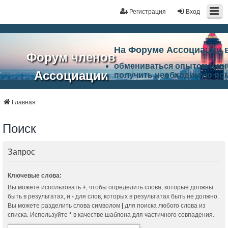
Регистрация
Вход
На Форуме Ассоциации 
Форум членов
обмениваться опытом и и
Ассоциации
получить необходимую по
ознакомится с результата
ЭАЦП
произвести поиск единомы
Ассоциации по проблемам 
Главная
"Проектный
архитектурно-строительно
Список целей и возможност
Поиск
портал"
работа Форума «Проектный
Ассоциации и успехам в п
Ассоциации.
Запрос
Ключевые слова:
Вы можете использовать
+
, чтобы определить слова, которые должны
быть в результатах, и
-
для слов, которых в результатах быть не должно.
Вы можете разделить слова символом
|
для поиска любого слова из
списка. Используйте
*
в качестве шаблона для частичного совпадения.