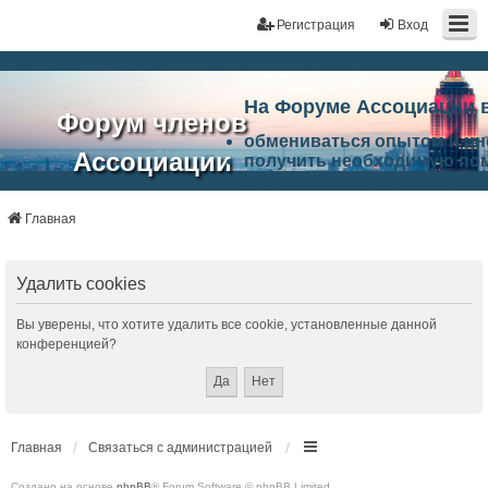
Регистрация
Вход
На Форуме Ассоциации 
Форум членов
обмениваться опытом и и
Ассоциации
получить необходимую по
ознакомится с результата
ЭАЦП
произвести поиск единомы
Ассоциации по проблемам 
Главная
"Проектный
архитектурно-строительно
Список целей и возможност
портал"
работа Форума «Проектный
Удалить cookies
Ассоциации и успехам в п
Ассоциации.
Вы уверены, что хотите удалить все cookie, установленные данной
конференцией?
Главная
Связаться с администрацией
Создано на основе
phpBB
® Forum Software © phpBB Limited