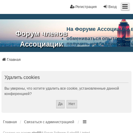
Регистрация
Вход
На Форуме Ассоциации 
Форум членов
обмениваться опытом и и
Ассоциации
получить необходимую по
ознакомится с результата
ЭАЦП
произвести поиск единомы
Ассоциации по проблемам 
Главная
"Проектный
архитектурно-строительно
Список целей и возможност
портал"
работа Форума «Проектный
Удалить cookies
Ассоциации и успехам в п
Ассоциации.
Вы уверены, что хотите удалить все cookie, установленные данной
конференцией?
Главная
Связаться с администрацией
Создано на основе
phpBB
® Forum Software © phpBB Limited