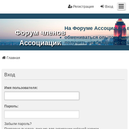
Регистрация
Вход
На Форуме Ассоциации 
Форум членов
обмениваться опытом и и
Ассоциации
получить необходимую по
ознакомится с результата
ЭАЦП
произвести поиск единомы
Ассоциации по проблемам 
Главная
"Проектный
архитектурно-строительно
Список целей и возможност
портал"
работа Форума «Проектный
Вход
Ассоциации и успехам в п
Ассоциации.
Имя пользователя:
Пароль:
Забыли пароль?
Повторно выслать письмо для активации учётной записи