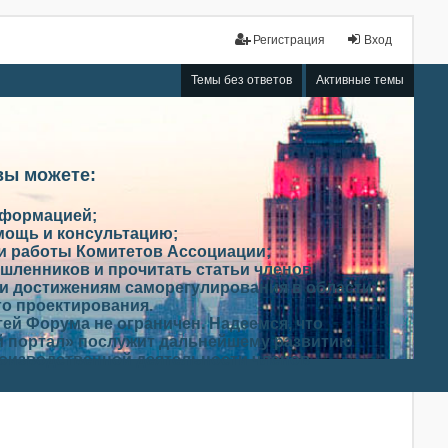
Регистрация
Вход
Темы без ответов
Активные темы
вы можете:
нформацией;
мощь и консультацию;
ми работы Комитетов Ассоциации;
шленников и прочитать статьи членов
и достижениям саморегулирования в области
го проектирования.
ей Форума не ограничен. Надеемся, что
 портал» послужит дальнейшему развитию
роизводственной деятельности членов