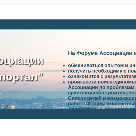
На Форуме Ассоциации 
оциации
обмениваться опытом и и
получить необходимую по
портал"
ознакомится с результата
произвести поиск единомы
Ассоциации по проблемам 
архитектурно-строительно
Список целей и возможност
работа Форума «Проектный
Ассоциации и успехам в п
Ассоциации.