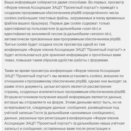
Ваша информация собирается двумя способами. Во-первых, просмотр
«Форум членов Ассоциации ЭАЦП "Проектный портал"» приведёт к
созданию программным обеспечением phpBB определённого числа
cookies (небольшие текстовые файлы, загружаемые в папку временных
файлов вашего браузера). Первые две cookie содержат только
идентификатор пользователя (в дальнейшем «user-id») и
идентификатор анонимной сессии (в дальнейшем «session-id»),
автоматически присвоенные вам программным обеспечением phpBB.
Третья cookie будет создана после просмотра одной из тем
конференции «Форум членов Ассоциации ЭАЦП "Проектный портал"» и
будет использоваться для хранения информации о прочтённых вами
темах, повышая таким образом удобство работы с форумами.
Также во время просмотра конференции «Форум членов Ассоциации
ЭАЦП "Проектный портал"» мы можем установить cookies, внешние по
отношению к программному обеспечению phpBB, однако они выходят за
рамки этого документа, целью которого является рассмотрение
страниц, созданных исключительно программным обеспечением phpBB.
Вторым источником получения вашей информации являются данные,
которые вы отправляете на форум. Этими данными могут быть, но не
исчерпываются, следующие данные: сообщения, размещённые под
учётной записью Гостя (в дальнейшем «анонимные сообщения»),
данные, указанные при регистрации в конференции «Форум членов
Ассоциации ЭАЦП "Проектный портал"» (в дальнейшем «ваша учётная
запись») и сообщения, оставленные вами после регистрации и