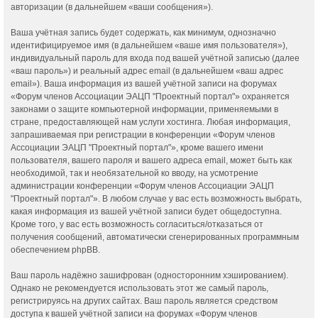
авторизации (в дальнейшем «ваши сообщения»).
Ваша учётная запись будет содержать, как минимум, однозначно
идентифицируемое имя (в дальнейшем «ваше имя пользователя»),
индивидуальный пароль для входа под вашей учётной записью (далее
«ваш пароль») и реальный адрес email (в дальнейшем «ваш адрес
email»). Ваша информация из вашей учётной записи на форумах
«Форум членов Ассоциации ЭАЦП "Проектный портал"» охраняется
законами о защите компьютерной информации, применяемыми в
стране, предоставляющей нам услуги хостинга. Любая информация,
запрашиваемая при регистрации в конференции «Форум членов
Ассоциации ЭАЦП "Проектный портал"», кроме вашего имени
пользователя, вашего пароля и вашего адреса email, может быть как
необходимой, так и необязательной ко вводу, на усмотрение
администрации конференции «Форум членов Ассоциации ЭАЦП
"Проектный портал"». В любом случае у вас есть возможность выбрать,
какая информация из вашей учётной записи будет общедоступна.
Кроме того, у вас есть возможность согласиться/отказаться от
получения сообщений, автоматически сгенерированных программным
обеспечением phpBB.
Ваш пароль надёжно зашифрован (односторонним хэшированием).
Однако не рекомендуется использовать этот же самый пароль,
регистрируясь на других сайтах. Ваш пароль является средством
доступа к вашей учётной записи на форумах «Форум членов