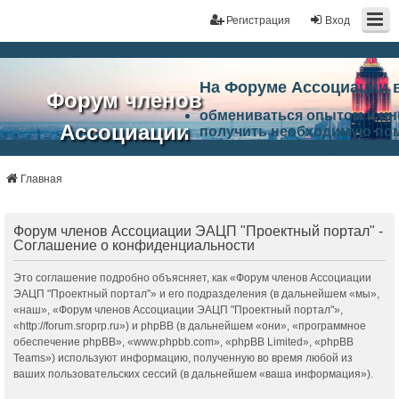
Регистрация
Вход
На Форуме Ассоциации 
Форум членов
обмениваться опытом и и
Ассоциации
получить необходимую по
ознакомится с результата
ЭАЦП
произвести поиск единомы
Ассоциации по проблемам 
Главная
"Проектный
архитектурно-строительно
Список целей и возможност
портал"
работа Форума «Проектный
Форум членов Ассоциации ЭАЦП "Проектный портал" -
Ассоциации и успехам в п
Соглашение о конфиденциальности
Ассоциации.
Это соглашение подробно объясняет, как «Форум членов Ассоциации
ЭАЦП "Проектный портал"» и его подразделения (в дальнейшем «мы»,
«наш», «Форум членов Ассоциации ЭАЦП "Проектный портал"»,
«http://forum.sroprp.ru») и phpBB (в дальнейшем «они», «программное
обеспечение phpBB», «www.phpbb.com», «phpBB Limited», «phpBB
Teams») используют информацию, полученную во время любой из
ваших пользовательских сессий (в дальнейшем «ваша информация»).