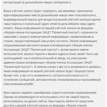
авторизации (в дальнейшем «ваши сообщения»).
Ваша учётная запись будет содержать, как минимум, однозначно
идентифицируемое имя (в дальнейшем «ваше имя пользователя»),
индивидуальный пароль для входа под вашей учётной записью (далее
«ваш пароль») и реальный адрес email (в дальнейшем «ваш адрес
email»). Ваша информация из вашей учётной записи на форумах
«Форум членов Ассоциации ЭАЦП "Проектный портал"» охраняется
законами о защите компьютерной информации, применяемыми в
стране, предоставляющей нам услуги хостинга. Любая информация,
запрашиваемая при регистрации в конференции «Форум членов
Ассоциации ЭАЦП "Проектный портал"», кроме вашего имени
пользователя, вашего пароля и вашего адреса email, может быть как
необходимой, так и необязательной ко вводу, на усмотрение
администрации конференции «Форум членов Ассоциации ЭАЦП
"Проектный портал"». В любом случае у вас есть возможность выбрать,
какая информация из вашей учётной записи будет общедоступна.
Кроме того, у вас есть возможность согласиться/отказаться от
получения сообщений, автоматически сгенерированных программным
обеспечением phpBB.
Ваш пароль надёжно зашифрован (односторонним хэшированием).
Однако не рекомендуется использовать этот же самый пароль,
регистрируясь на других сайтах. Ваш пароль является средством
доступа к вашей учётной записи на форумах «Форум членов