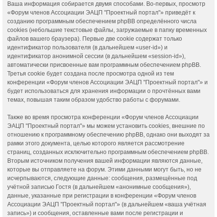
Ваша информация собирается двумя способами. Во-первых, просмотр
«Форум членов Ассоциации ЭАЦП "Проектный портал"» приведёт к
созданию программным обеспечением phpBB определённого числа
cookies (небольшие текстовые файлы, загружаемые в папку временных
файлов вашего браузера). Первые две cookie содержат только
идентификатор пользователя (в дальнейшем «user-id») и
идентификатор анонимной сессии (в дальнейшем «session-id»),
автоматически присвоенные вам программным обеспечением phpBB.
Третья cookie будет создана после просмотра одной из тем
конференции «Форум членов Ассоциации ЭАЦП "Проектный портал"» и
будет использоваться для хранения информации о прочтённых вами
темах, повышая таким образом удобство работы с форумами.
Также во время просмотра конференции «Форум членов Ассоциации
ЭАЦП "Проектный портал"» мы можем установить cookies, внешние по
отношению к программному обеспечению phpBB, однако они выходят за
рамки этого документа, целью которого является рассмотрение
страниц, созданных исключительно программным обеспечением phpBB.
Вторым источником получения вашей информации являются данные,
которые вы отправляете на форум. Этими данными могут быть, но не
исчерпываются, следующие данные: сообщения, размещённые под
учётной записью Гостя (в дальнейшем «анонимные сообщения»),
данные, указанные при регистрации в конференции «Форум членов
Ассоциации ЭАЦП "Проектный портал"» (в дальнейшем «ваша учётная
запись») и сообщения, оставленные вами после регистрации и