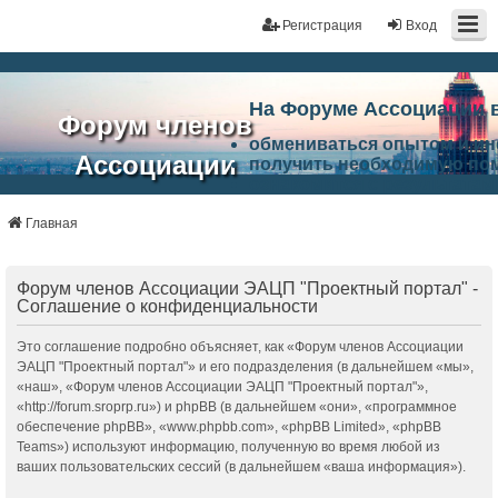
Регистрация
Вход
На Форуме Ассоциации 
Форум членов
обмениваться опытом и и
Ассоциации
получить необходимую по
ознакомится с результата
ЭАЦП
произвести поиск единомы
Ассоциации по проблемам 
Главная
"Проектный
архитектурно-строительно
Список целей и возможност
портал"
работа Форума «Проектный
Форум членов Ассоциации ЭАЦП "Проектный портал" -
Ассоциации и успехам в п
Соглашение о конфиденциальности
Ассоциации.
Это соглашение подробно объясняет, как «Форум членов Ассоциации
ЭАЦП "Проектный портал"» и его подразделения (в дальнейшем «мы»,
«наш», «Форум членов Ассоциации ЭАЦП "Проектный портал"»,
«http://forum.sroprp.ru») и phpBB (в дальнейшем «они», «программное
обеспечение phpBB», «www.phpbb.com», «phpBB Limited», «phpBB
Teams») используют информацию, полученную во время любой из
ваших пользовательских сессий (в дальнейшем «ваша информация»).