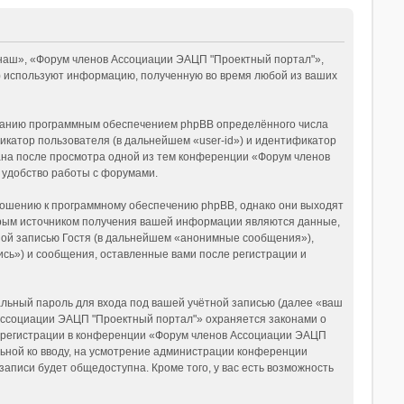
«наш», «Форум членов Ассоциации ЭАЦП "Проектный портал"»,
s») используют информацию, полученную во время любой из ваших
зданию программным обеспечением phpBB определённого числа
икатор пользователя (в дальнейшем «user-id») и идентификатор
дана после просмотра одной из тем конференции «Форум членов
 удобство работы с форумами.
ношению к программному обеспечению phpBB, однако они выходят
орым источником получения вашей информации являются данные,
ной записью Гостя (в дальнейшем «анонимные сообщения»),
сь») и сообщения, оставленные вами после регистрации и
льный пароль для входа под вашей учётной записью (далее «ваш
 Ассоциации ЭАЦП "Проектный портал"» охраняется законами о
 регистрации в конференции «Форум членов Ассоциации ЭАЦП
льной ко вводу, на усмотрение администрации конференции
аписи будет общедоступна. Кроме того, у вас есть возможность