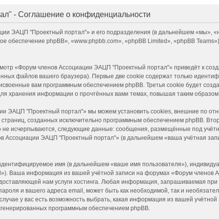
ал" - Соглашение о конфиденциальности
ации ЭАЦП "Проектный портал"» и его подразделения (в дальнейшем «мы», 
аммное обеспечение phpBB», «www.phpbb.com», «phpBB Limited», «phpBB Team
смотр «Форум членов Ассоциации ЭАЦП "Проектный портал"» приведёт к со
нных файлов вашего браузера). Первые две cookie содержат только идентиф
присвоенные вам программным обеспечением phpBB. Третья cookie будет соз
для хранения информации о прочтённых вами темах, повышая таким образом
ии ЭАЦП "Проектный портал"» мы можем установить cookies, внешние по от
ние страниц, созданных исключительно программным обеспечением phpBB. Вт
но не исчерпываются, следующие данные: сообщения, размещённые под учёт
в Ассоциации ЭАЦП "Проектный портал"» (в дальнейшем «ваша учётная запи
 идентифицируемое имя (в дальнейшем «ваше имя пользователя»), индивидуа
il»). Ваша информация из вашей учётной записи на форумах «Форум членов
доставляющей нам услуги хостинга. Любая информация, запрашиваемая при
пароля и вашего адреса email, может быть как необходимой, так и необязате
учае у вас есть возможность выбрать, какая информация из вашей учётной з
и сгенерированных программным обеспечением phpBB.