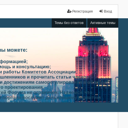
Регистрация
Вход
Темы без ответов
Активные темы
вы можете:
нформацией;
мощь и консультацию;
ми работы Комитетов Ассоциации;
шленников и прочитать статьи членов
и достижениям саморегулирования в области
го проектирования.
ей Форума не ограничен. Надеемся, что
 портал» послужит дальнейшему развитию
роизводственной деятельности членов