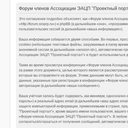
Форум членов Ассоциации ЭАЦП "Проектный порт
Это соглашение подробно объясняет, как «Форум членов Ассоци
«http://forum.sroprp.ru») и phpBB (в дальнейшем «они», «прогр
пользовательских сессий (в дальнейшем «ваша информация»).
Ваша информация собирается двумя способами. Во-первых, про
cookies (небольшие текстовые файлы, загружаемые в папку време
анонимной сессии (в дальнейшем «session-id»), автоматически 
Ассоциации ЭАЦП "Проектный портал"» и будет использоваться 
Также во время просмотра конференции «Форум членов Ассоциац
за рамки этого документа, целью которого является рассмотре
которые вы отправляете на форум. Этими данными могут быть, 
данные, указанные при регистрации в конференции «Форум члено
авторизации (в дальнейшем «ваши сообщения»).
Ваша учётная запись будет содержать, как минимум, однозначно
пароль») и реальный адрес email (в дальнейшем «ваш адрес ema
защите компьютерной информации, применяемыми в стране, пре
"Проектный портал"», кроме вашего имени пользователя, вашего 
«Форум членов Ассоциации ЭАЦП "Проектный портал"». В любом сл
согласиться/отказаться от получения сообщений, автоматическ