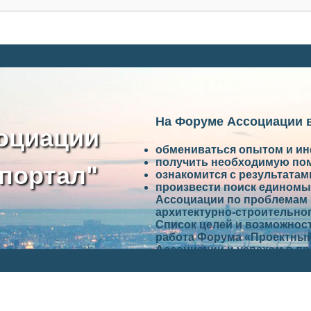
На Форуме Ассоциации 
оциации
обмениваться опытом и и
получить необходимую по
портал"
ознакомится с результата
произвести поиск единомы
Ассоциации по проблемам 
архитектурно-строительно
Список целей и возможност
работа Форума «Проектный
Ассоциации и успехам в п
Ассоциации.