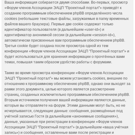
Ваша информация собирается двумя способами. Во-первых, просмотр
«Форум членов Ассоциации ЭАЦП "Проектный портал"» приведёт к
созданию программным обеспечением phpBB определённого числа
cookies (небольшие текстовые файлы, загружаемые в папку временных
файлов вашего браузера). Первые две cookie содержат только
идентификатор пользователя (в дальнейшем «user-id») и
идентификатор анонимной сессии (в дальнейшем «session-id»),
автоматически присвоенные вам программным обеспечением phpBB.
Третья cookie будет создана после просмотра одной из тем
конференции «Форум членов Ассоциации ЭАЦП "Проектный портал"» и
будет использоваться для хранения информации о прочтённых вами
темах, повышая таким образом удобство работы с форумами.
Также во время просмотра конференции «Форум членов Ассоциации
ЭАЦП "Проектный портал"» мы можем установить cookies, внешние по
отношению к программному обеспечению phpBB, однако они выходят за
рамки этого документа, целью которого является рассмотрение
страниц, созданных исключительно программным обеспечением phpBB.
Вторым источником получения вашей информации являются данные,
которые вы отправляете на форум. Этими данными могут быть, но не
исчерпываются, следующие данные: сообщения, размещённые под
учётной записью Гостя (в дальнейшем «анонимные сообщения»),
данные, указанные при регистрации в конференции «Форум членов
Ассоциации ЭАЦП "Проектный портал"» (в дальнейшем «ваша учётная
запись») и сообщения, оставленные вами после регистрации и