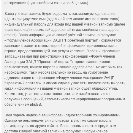
авторизации (в дальнейшем «ваши сообщения»).
Ваша учётная запись будет содержать, как минимум, однозначно
идентифицируемое имя (в дальнейшем «ваше имя пользователя»),
индивидуальный пароль для входа под вашей учётной записью (далее
«ваш пароль») и реальный адрес email (в дальнейшем «ваш адрес
email»). Ваша информация из вашей учётной записи на форумах
«Форум членов Ассоциации ЭАЦП "Проектный портал"» охраняется
законами о защите компьютерной информации, применяемыми в
стране, предоставляющей нам услуги хостинга. Любая информация,
запрашиваемая при регистрации в конференции «Форум членов
Ассоциации ЭАЦП "Проектный портал"», кроме вашего имени
пользователя, вашего пароля и вашего адреса email, может быть как
необходимой, так и необязательной ко вводу, на усмотрение
администрации конференции «Форум членов Ассоциации ЭАЦП
"Проектный портал"». В любом случае у вас есть возможность выбрать,
какая информация из вашей учётной записи будет общедоступна.
Кроме того, у вас есть возможность согласиться/отказаться от
получения сообщений, автоматически сгенерированных программным
обеспечением phpBB.
Ваш пароль надёжно зашифрован (односторонним хэшированием).
Однако не рекомендуется использовать этот же самый пароль,
регистрируясь на других сайтах. Ваш пароль является средством
доступа к вашей учётной записи на форумах «Форум членов