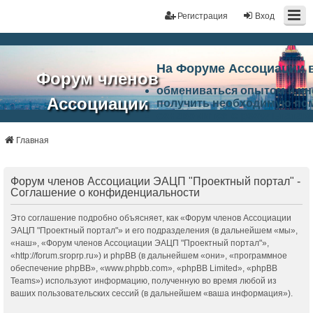
Регистрация
Вход
На Форуме Ассоциации 
Форум членов
обмениваться опытом и и
Ассоциации
получить необходимую по
ознакомится с результата
ЭАЦП
произвести поиск единомы
Ассоциации по проблемам 
Главная
"Проектный
архитектурно-строительно
Список целей и возможност
портал"
работа Форума «Проектный
Форум членов Ассоциации ЭАЦП "Проектный портал" -
Ассоциации и успехам в п
Соглашение о конфиденциальности
Ассоциации.
Это соглашение подробно объясняет, как «Форум членов Ассоциации
ЭАЦП "Проектный портал"» и его подразделения (в дальнейшем «мы»,
«наш», «Форум членов Ассоциации ЭАЦП "Проектный портал"»,
«http://forum.sroprp.ru») и phpBB (в дальнейшем «они», «программное
обеспечение phpBB», «www.phpbb.com», «phpBB Limited», «phpBB
Teams») используют информацию, полученную во время любой из
ваших пользовательских сессий (в дальнейшем «ваша информация»).