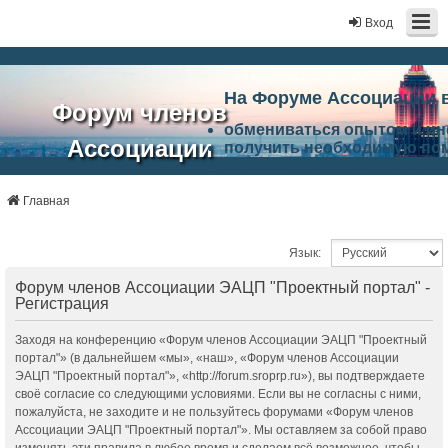
Вход
На Форуме Ассоциации 
Форум членов
обмениваться опытом и и
Ассоциации
получить необходимую по
ознакомится с результата
ЭАЦП
произвести поиск единомы
Ассоциации по проблемам 
Главная
"Проектный
архитектурно-строительно
Список целей и возможност
портал"
Язык:
работа Форума «Проектный
Ассоциации и успехам в п
Форум членов Ассоциации ЭАЦП "Проектный портал" -
Ассоциации.
Регистрация
Заходя на конференцию «Форум членов Ассоциации ЭАЦП "Проектный
портал"» (в дальнейшем «мы», «наш», «Форум членов Ассоциации
ЭАЦП "Проектный портал"», «http://forum.sroprp.ru»), вы подтверждаете
своё согласие со следующими условиями. Если вы не согласны с ними,
пожалуйста, не заходите и не пользуйтесь форумами «Форум членов
Ассоциации ЭАЦП "Проектный портал"». Мы оставляем за собой право
изменять эти правила в любое время и сделаем всё возможное, чтобы