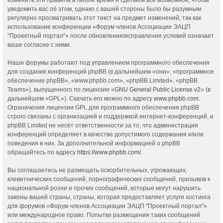
уведомить вас об этом, однако с вашей стороны было бы разумным
регулярно просматривать этот текст на предмет изменений, так как
использование конференции «Форум членов Ассоциации ЭАЦП
"Проектный портал"» после обновления/исправления условий означает
ваше согласие с ними.
Наши форумы работают под управлением программного обеспечения
для создания конференций phpBB (в дальнейшем «они», «программное
обеспечение phpBB», «www.phpbb.com», «phpBB Limited», «phpBB
Teams»), выпущенного по лицензии «
GNU General Public License v2
» (в
дальнейшем «GPL»). Скачать его можно по адресу
www.phpbb.com
.
Ограничения лицензии GPL для программного обеспечения phpBB
строго связаны с организацией и поддержкой интернет-конференций, и
phpBB Limited не несёт ответственности за то, что администрация
конференций определяет в качестве допустимого содержания и/или
поведения в них. За дополнительной информацией о phpBB
обращайтесь по адресу
https://www.phpbb.com/
.
Вы соглашаетесь не размещать оскорбительных, угрожающих,
клеветнических сообщений, порнографических сообщений, призывов к
национальной розни и прочих сообщений, которые могут нарушить
законы вашей страны, страны, которая предоставляет услуги хостинга
для форумов «Форум членов Ассоциации ЭАЦП "Проектный портал"»
или международное право. Попытки размещения таких сообщений