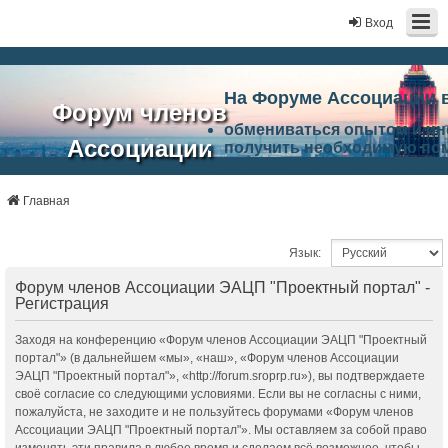
Вход
На Форуме Ассоциации 
Форум членов
обмениваться опытом и и
Ассоциации
получить необходимую по
ознакомится с результата
ЭАЦП
произвести поиск единомы
Ассоциации по проблемам 
Главная
"Проектный
архитектурно-строительно
Список целей и возможност
портал"
Язык:
работа Форума «Проектный
Ассоциации и успехам в п
Форум членов Ассоциации ЭАЦП "Проектный портал" -
Ассоциации.
Регистрация
Заходя на конференцию «Форум членов Ассоциации ЭАЦП "Проектный
портал"» (в дальнейшем «мы», «наш», «Форум членов Ассоциации
ЭАЦП "Проектный портал"», «http://forum.sroprp.ru»), вы подтверждаете
своё согласие со следующими условиями. Если вы не согласны с ними,
пожалуйста, не заходите и не пользуйтесь форумами «Форум членов
Ассоциации ЭАЦП "Проектный портал"». Мы оставляем за собой право
изменять эти правила в любое время и сделаем всё возможное, чтобы