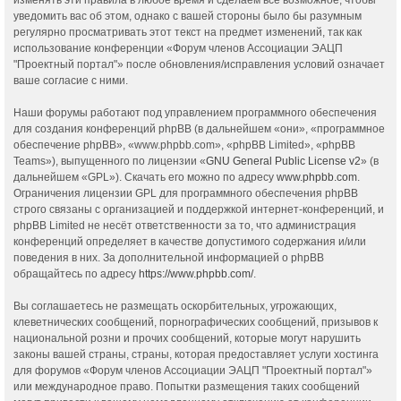
уведомить вас об этом, однако с вашей стороны было бы разумным
регулярно просматривать этот текст на предмет изменений, так как
использование конференции «Форум членов Ассоциации ЭАЦП
"Проектный портал"» после обновления/исправления условий означает
ваше согласие с ними.
Наши форумы работают под управлением программного обеспечения
для создания конференций phpBB (в дальнейшем «они», «программное
обеспечение phpBB», «www.phpbb.com», «phpBB Limited», «phpBB
Teams»), выпущенного по лицензии «
GNU General Public License v2
» (в
дальнейшем «GPL»). Скачать его можно по адресу
www.phpbb.com
.
Ограничения лицензии GPL для программного обеспечения phpBB
строго связаны с организацией и поддержкой интернет-конференций, и
phpBB Limited не несёт ответственности за то, что администрация
конференций определяет в качестве допустимого содержания и/или
поведения в них. За дополнительной информацией о phpBB
обращайтесь по адресу
https://www.phpbb.com/
.
Вы соглашаетесь не размещать оскорбительных, угрожающих,
клеветнических сообщений, порнографических сообщений, призывов к
национальной розни и прочих сообщений, которые могут нарушить
законы вашей страны, страны, которая предоставляет услуги хостинга
для форумов «Форум членов Ассоциации ЭАЦП "Проектный портал"»
или международное право. Попытки размещения таких сообщений