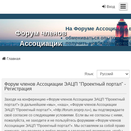
Вход
На Форуме Ассоциации 
Форум членов
обмениваться опытом и и
Ассоциации
получить необходимую по
ознакомится с результата
ЭАЦП
произвести поиск единомы
Ассоциации по проблемам 
Главная
"Проектный
архитектурно-строительно
Список целей и возможност
портал"
Язык:
работа Форума «Проектный
Ассоциации и успехам в п
Форум членов Ассоциации ЭАЦП "Проектный портал" -
Ассоциации.
Регистрация
Заходя на конференцию «Форум членов Ассоциации ЭАЦП "Проектный
портал"» (в дальнейшем «мы», «наш», «Форум членов Ассоциации
ЭАЦП "Проектный портал"», «http://forum.sroprp.ru»), вы подтверждаете
своё согласие со следующими условиями. Если вы не согласны с ними,
пожалуйста, не заходите и не пользуйтесь форумами «Форум членов
Ассоциации ЭАЦП "Проектный портал"». Мы оставляем за собой право
изменять эти правила в любое время и сделаем всё возможное, чтобы