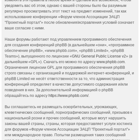
уведомить вас об этом, однако с вашей стороны было бы разумным
регулярно просматривать этот текст на предмет изменений, так как
использование конференции «Форум членов Ассоциации ЭАЦП
"Проектный портал"» после обновления/исправления условий означает
ваше согласие с ними.
Наши форумы работают под управлением программного обеспечения
для создания конференций phpBB (в дальнейшем «они», «программное
обеспечение phpBB», «www.phpbb.com», «phpBB Limited», «phpBB
Teams»), выпущенного по лицензии «
GNU General Public License v2
» (в
дальнейшем «GPL»). Скачать его можно по адресу
www.phpbb.com
.
Ограничения лицензии GPL для программного обеспечения phpBB
строго связаны с организацией и поддержкой интернет-конференций, и
phpBB Limited не несёт ответственности за то, что администрация
конференций определяет в качестве допустимого содержания и/или
поведения в них. За дополнительной информацией о phpBB
обращайтесь по адресу
https://www.phpbb.com/
.
Вы соглашаетесь не размещать оскорбительных, угрожающих,
клеветнических сообщений, порнографических сообщений, призывов к
национальной розни и прочих сообщений, которые могут нарушить
законы вашей страны, страны, которая предоставляет услуги хостинга
для форумов «Форум членов Ассоциации ЭАЦП "Проектный портал"»
или международное право. Попытки размещения таких сообщений