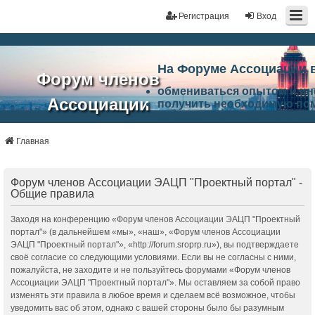
Регистрация
Вход
На Форуме Ассоциации 
Форум членов
обмениваться опытом и и
Ассоциации
получить необходимую по
ознакомится с результата
ЭАЦП
произвести поиск единомы
Ассоциации по проблемам 
Главная
"Проектный
архитектурно-строительно
Список целей и возможност
портал"
работа Форума «Проектный
Форум членов Ассоциации ЭАЦП "Проектный портал" -
Ассоциации и успехам в п
Общие правила
Ассоциации.
Заходя на конференцию «Форум членов Ассоциации ЭАЦП "Проектный
портал"» (в дальнейшем «мы», «наш», «Форум членов Ассоциации
ЭАЦП "Проектный портал"», «http://forum.sroprp.ru»), вы подтверждаете
своё согласие со следующими условиями. Если вы не согласны с ними,
пожалуйста, не заходите и не пользуйтесь форумами «Форум членов
Ассоциации ЭАЦП "Проектный портал"». Мы оставляем за собой право
изменять эти правила в любое время и сделаем всё возможное, чтобы
уведомить вас об этом, однако с вашей стороны было бы разумным