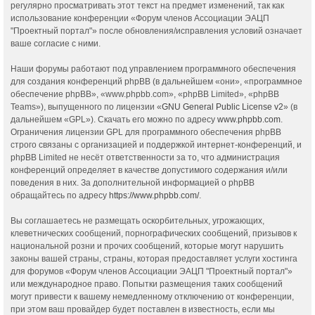
регулярно просматривать этот текст на предмет изменений, так как
использование конференции «Форум членов Ассоциации ЭАЦП
"Проектный портал"» после обновления/исправления условий означает
ваше согласие с ними.
Наши форумы работают под управлением программного обеспечения
для создания конференций phpBB (в дальнейшем «они», «программное
обеспечение phpBB», «www.phpbb.com», «phpBB Limited», «phpBB
Teams»), выпущенного по лицензии «
GNU General Public License v2
» (в
дальнейшем «GPL»). Скачать его можно по адресу
www.phpbb.com
.
Ограничения лицензии GPL для программного обеспечения phpBB
строго связаны с организацией и поддержкой интернет-конференций, и
phpBB Limited не несёт ответственности за то, что администрация
конференций определяет в качестве допустимого содержания и/или
поведения в них. За дополнительной информацией о phpBB
обращайтесь по адресу
https://www.phpbb.com/
.
Вы соглашаетесь не размещать оскорбительных, угрожающих,
клеветнических сообщений, порнографических сообщений, призывов к
национальной розни и прочих сообщений, которые могут нарушить
законы вашей страны, страны, которая предоставляет услуги хостинга
для форумов «Форум членов Ассоциации ЭАЦП "Проектный портал"»
или международное право. Попытки размещения таких сообщений
могут привести к вашему немедленному отключению от конференции,
при этом ваш провайдер будет поставлен в известность, если мы