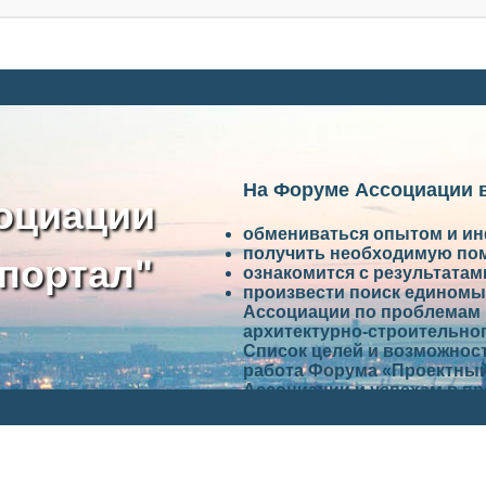
На Форуме Ассоциации 
оциации
обмениваться опытом и и
получить необходимую по
портал"
ознакомится с результата
произвести поиск единомы
Ассоциации по проблемам 
архитектурно-строительно
Список целей и возможност
работа Форума «Проектный
Ассоциации и успехам в п
Ассоциации.