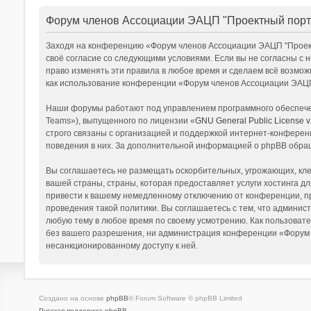
Форум членов Ассоциации ЭАЦП "Проектный порт
Заходя на конференцию «Форум членов Ассоциации ЭАЦП "Проектн
своё согласие со следующими условиями. Если вы не согласны с
право изменять эти правила в любое время и сделаем всё возмож
как использование конференции «Форум членов Ассоциации ЭАЦП
Наши форумы работают под управлением программного обеспечен
Teams»), выпущенного по лицензии «
GNU General Public License v
строго связаны с организацией и поддержкой интернет-конференц
поведения в них. За дополнительной информацией о phpBB обра
Вы соглашаетесь не размещать оскорбительных, угрожающих, кле
вашей страны, страны, которая предоставляет услуги хостинга
привести к вашему немедленному отключению от конференции, пр
проведения такой политики. Вы соглашаетесь с тем, что админи
любую тему в любое время по своему усмотрению. Как пользовате
без вашего разрешения, ни администрация конференции «Форум чл
несанкционированному доступу к ней.
Создано на основе
phpBB
® Forum Software © phpBB Limited
Русская поддержка phpBB