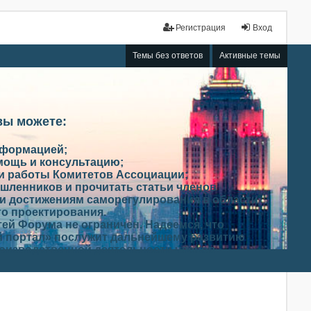
Регистрация
Вход
Темы без ответов
Активные темы
вы можете:
нформацией;
мощь и консультацию;
ми работы Комитетов Ассоциации;
шленников и прочитать статьи членов
и достижениям саморегулирования в области
го проектирования.
ей Форума не ограничен. Надеемся, что
 портал» послужит дальнейшему развитию
роизводственной деятельности членов