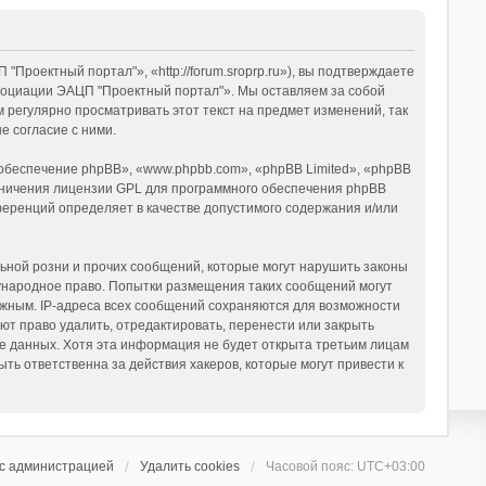
оектный портал"», «http://forum.sroprp.ru»), вы подтверждаете
ссоциации ЭАЦП "Проектный портал"». Мы оставляем за собой
 регулярно просматривать этот текст на предмет изменений, так
 согласие с ними.
беспечение phpBB», «www.phpbb.com», «phpBB Limited», «phpBB
аничения лицензии GPL для программного обеспечения phpBB
нференций определяет в качестве допустимого содержания и/или
ьной розни и прочих сообщений, которые могут нарушить законы
ународное право. Попытки размещения таких сообщений могут
ужным. IP-адреса всех сообщений сохраняются для возможности
т право удалить, отредактировать, перенести или закрыть
зе данных. Хотя эта информация не будет открыта третьим лицам
ь ответственна за действия хакеров, которые могут привести к
 с администрацией
Удалить cookies
Часовой пояс:
UTC+03:00