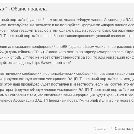
ал" - Общие правила
ый портал"» (в дальнейшем «мы», «наш», «Форум членов Ассоциации ЭАЦП "Пр
 ними, пожалуйста, не заходите и не пользуйтесь форумами «Форум членов А
ное, чтобы уведомить вас об этом, однако с вашей стороны было бы разумным
 "Проектный портал"» после обновления/исправления условий означает ваше
ия для создания конференций phpBB (в дальнейшем «они», «программное о
2
» (в дальнейшем «GPL»). Скачать его можно по адресу
www.phpbb.com
. Огр
ий, и phpBB Limited не несёт ответственности за то, что администрация ко
щайтесь по адресу
https://www.phpbb.com/
.
ветнических сообщений, порнографических сообщений, призывов к национал
 для форумов «Форум членов Ассоциации ЭАЦП "Проектный портал"» или межд
и этом ваш провайдер будет поставлен в известность, если мы сочтём это н
страторы форумов «Форум членов Ассоциации ЭАЦП "Проектный портал"» имею
ль вы согласны с тем, что введённая вами информация будет храниться в ба
енов Ассоциации ЭАЦП "Проектный портал"», ни phpBB Limited не может быт
Главная
Связаться