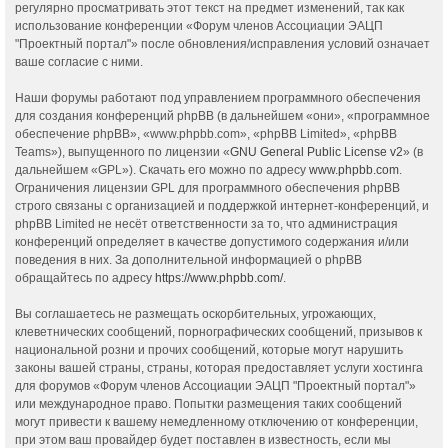
регулярно просматривать этот текст на предмет изменений, так как
использование конференции «Форум членов Ассоциации ЭАЦП
"Проектный портал"» после обновления/исправления условий означает
ваше согласие с ними.
Наши форумы работают под управлением программного обеспечения
для создания конференций phpBB (в дальнейшем «они», «программное
обеспечение phpBB», «www.phpbb.com», «phpBB Limited», «phpBB
Teams»), выпущенного по лицензии «
GNU General Public License v2
» (в
дальнейшем «GPL»). Скачать его можно по адресу
www.phpbb.com
.
Ограничения лицензии GPL для программного обеспечения phpBB
строго связаны с организацией и поддержкой интернет-конференций, и
phpBB Limited не несёт ответственности за то, что администрация
конференций определяет в качестве допустимого содержания и/или
поведения в них. За дополнительной информацией о phpBB
обращайтесь по адресу
https://www.phpbb.com/
.
Вы соглашаетесь не размещать оскорбительных, угрожающих,
клеветнических сообщений, порнографических сообщений, призывов к
национальной розни и прочих сообщений, которые могут нарушить
законы вашей страны, страны, которая предоставляет услуги хостинга
для форумов «Форум членов Ассоциации ЭАЦП "Проектный портал"»
или международное право. Попытки размещения таких сообщений
могут привести к вашему немедленному отключению от конференции,
при этом ваш провайдер будет поставлен в известность, если мы