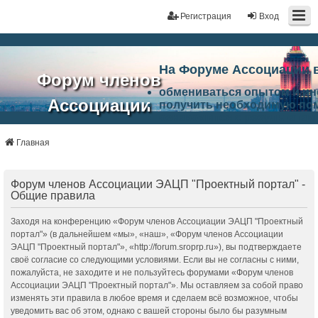
Регистрация
Вход
На Форуме Ассоциации 
Форум членов
обмениваться опытом и и
Ассоциации
получить необходимую по
ознакомится с результата
ЭАЦП
произвести поиск единомы
Ассоциации по проблемам 
Главная
"Проектный
архитектурно-строительно
Список целей и возможност
портал"
работа Форума «Проектный
Форум членов Ассоциации ЭАЦП "Проектный портал" -
Ассоциации и успехам в п
Общие правила
Ассоциации.
Заходя на конференцию «Форум членов Ассоциации ЭАЦП "Проектный
портал"» (в дальнейшем «мы», «наш», «Форум членов Ассоциации
ЭАЦП "Проектный портал"», «http://forum.sroprp.ru»), вы подтверждаете
своё согласие со следующими условиями. Если вы не согласны с ними,
пожалуйста, не заходите и не пользуйтесь форумами «Форум членов
Ассоциации ЭАЦП "Проектный портал"». Мы оставляем за собой право
изменять эти правила в любое время и сделаем всё возможное, чтобы
уведомить вас об этом, однако с вашей стороны было бы разумным