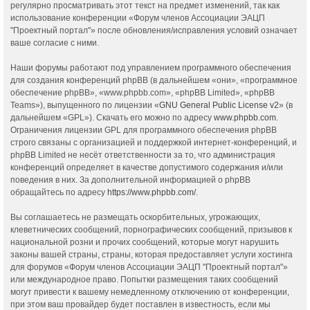
регулярно просматривать этот текст на предмет изменений, так как
использование конференции «Форум членов Ассоциации ЭАЦП
"Проектный портал"» после обновления/исправления условий означает
ваше согласие с ними.
Наши форумы работают под управлением программного обеспечения
для создания конференций phpBB (в дальнейшем «они», «программное
обеспечение phpBB», «www.phpbb.com», «phpBB Limited», «phpBB
Teams»), выпущенного по лицензии «
GNU General Public License v2
» (в
дальнейшем «GPL»). Скачать его можно по адресу
www.phpbb.com
.
Ограничения лицензии GPL для программного обеспечения phpBB
строго связаны с организацией и поддержкой интернет-конференций, и
phpBB Limited не несёт ответственности за то, что администрация
конференций определяет в качестве допустимого содержания и/или
поведения в них. За дополнительной информацией о phpBB
обращайтесь по адресу
https://www.phpbb.com/
.
Вы соглашаетесь не размещать оскорбительных, угрожающих,
клеветнических сообщений, порнографических сообщений, призывов к
национальной розни и прочих сообщений, которые могут нарушить
законы вашей страны, страны, которая предоставляет услуги хостинга
для форумов «Форум членов Ассоциации ЭАЦП "Проектный портал"»
или международное право. Попытки размещения таких сообщений
могут привести к вашему немедленному отключению от конференции,
при этом ваш провайдер будет поставлен в известность, если мы