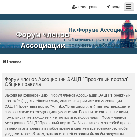
Регистрация
Вход
На Форуме Ассоциации 
Форум членов
обмениваться опытом и и
Ассоциации
получить необходимую по
ознакомится с результата
ЭАЦП
произвести поиск единомы
Ассоциации по проблемам 
Главная
"Проектный
архитектурно-строительно
Список целей и возможност
портал"
работа Форума «Проектный
Форум членов Ассоциации ЭАЦП "Проектный портал" -
Ассоциации и успехам в п
Общие правила
Ассоциации.
Заходя на конференцию «Форум членов Ассоциации ЭАЦП "Проектный
портал"» (в дальнейшем «мы», «наш», «Форум членов Ассоциации
ЭАЦП "Проектный портал"», «http://forum.sroprp.ru»), вы подтверждаете
своё согласие со следующими условиями. Если вы не согласны с ними,
пожалуйста, не заходите и не пользуйтесь форумами «Форум членов
Ассоциации ЭАЦП "Проектный портал"». Мы оставляем за собой право
изменять эти правила в любое время и сделаем всё возможное, чтобы
уведомить вас об этом, однако с вашей стороны было бы разумным