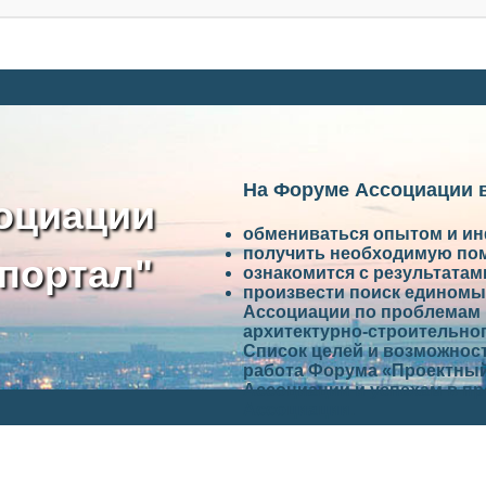
На Форуме Ассоциации 
оциации
обмениваться опытом и и
получить необходимую по
портал"
ознакомится с результата
произвести поиск единомы
Ассоциации по проблемам 
архитектурно-строительно
Список целей и возможност
работа Форума «Проектный
Ассоциации и успехам в п
Ассоциации.