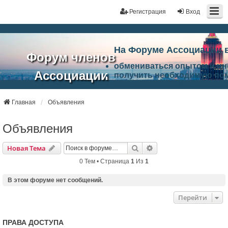
Регистрация
Вход
На Форуме Ассоциации 
Форум членов
обмениваться опытом и и
Ассоциации
получить необходимую по
ознакомится с результата
ЭАЦП
произвести поиск единомы
Ассоциации по проблемам 
Главная
Объявления
"Проектный
архитектурно-строительно
Список целей и возможност
Объявления
портал"
работа Форума «Проектный
Ассоциации и успехам в п
Поиск
Расширенный Поиск
Новая Тема
Ассоциации.
0 Тем • Страница
1
Из
1
В этом форуме нет сообщений.
Перейти
ПРАВА ДОСТУПА