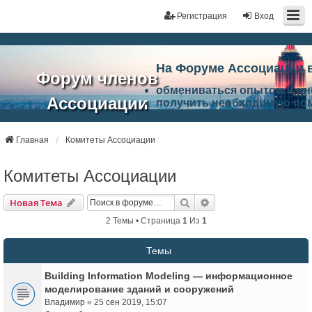
Регистрация
Вход
На Форуме Ассоциации 
Форум членов
обмениваться опытом и и
Ассоциации
получить необходимую по
ознакомится с результата
ЭАЦП
произвести поиск единомы
Ассоциации по проблемам 
Главная
Комитеты Ассоциации
"Проектный
архитектурно-строительно
Список целей и возможност
Комитеты Ассоциации
портал"
работа Форума «Проектный
Ассоциации и успехам в п
Поиск
Расширенный Поиск
Новая Тема
Ассоциации.
2 Темы • Страница
1
Из
1
Темы
Building Information Modeling — информационное
моделирование зданий и сооружений
Владимир
«
25 сен 2019, 15:07