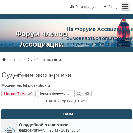
Регистрация
Вход
На Форуме Ассоциации 
Форум членов
обмениваться опытом и и
Ассоциации
получить необходимую по
ознакомится с результата
ЭАЦП
произвести поиск единомы
Ассоциации по проблемам 
Главная
Судебная экспертиза
"Проектный
архитектурно-строительно
Список целей и возможност
Судебная экспертиза
портал"
работа Форума «Проектный
Ассоциации и успехам в п
Модератор:
tehproektstroy.ru
Ассоциации.
Поиск
Расширенный Поиск
Новая Тема
1 Тема • Страница
1
Из
1
Темы
О судебной экспертизе
tehproektstroy.ru
«
20 дек 2019, 13:14