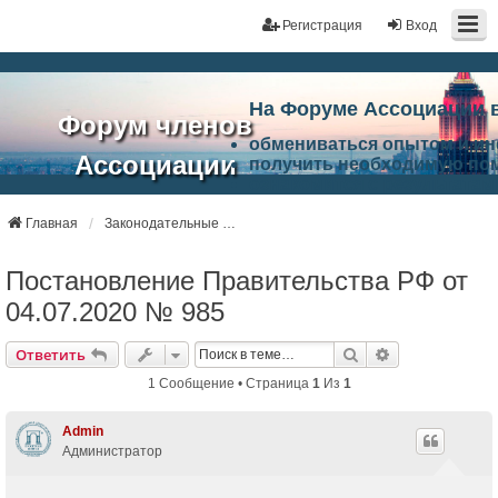
Регистрация
Вход
На Форуме Ассоциации 
Форум членов
обмениваться опытом и и
Ассоциации
получить необходимую по
ознакомится с результата
ЭАЦП
произвести поиск единомы
Ассоциации по проблемам 
Главная
Законодательные и регламентирующие инициативы в области архитектурно-строительного проектирования
"Проектный
архитектурно-строительно
Список целей и возможност
Постановление Правительства РФ от
портал"
работа Форума «Проектный
Ассоциации и успехам в п
04.07.2020 № 985
Ассоциации.
Поиск
Расширенный
Ответить
1 Сообщение • Страница
1
Из
1
Admin
Администратор