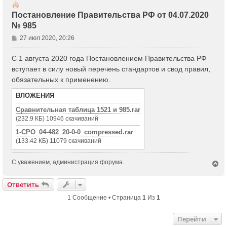
Постановление Правительства РФ от 04.07.2020
№ 985
С
27 июл 2020, 20:26
о
о
С 1 августа 2020 года Постановлением Правительства РФ
б
вступает в силу новый перечень стандартов и свод правил,
щ
обязательных к применению.
е
н
ВЛОЖЕНИЯ
и
Сравнительная таблица 1521 и 985.rar
е
(232.9 КБ) 10946 скачиваний
1-СРО_04-482_20-0-0_compressed.rar
(133.42 КБ) 11079 скачиваний
С уважением, администрация форума.
В
е
р
Ответить
н
у
1 Сообщение • Страница
1
Из
1
т
ь
Перейти
с