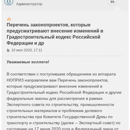
Администратор
Перечень законопроектов, которые
предусматривают внесение изменений в
Градостроительный кодекс Российской
Федерации и др
С
10 июл 2020, 17:11
о
о
Уважаемые коллеги!
б
щ
В соответствии с поступившим обращением из аппарата
е
НОПРИЗ направляем вам Перечень законопроектов,
н
которые предусматривают внесение изменений в
и
е
Градостроительный кодекс Российской Федерации и другие
федеральные законы для рассмотрения в рамках
Экспертного совета по строительству, промышленности
строительных материалов и проблемам долевого
строительства при Комитете Государственной Думы по
транспорту и строительству (далее – Экспертный совет) по
состоянию на 17 июня 2020 года и Федеральный закон от