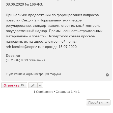
08.06.2020 № 166-ФЗ.
При наличии предложений по формирования вопросов
повестки Секции 2 «Нормативно-техническое
регулирование, стандартизация, строительный контроль,
государственный надзор. Промышленность строительных
материалов» и повестки Экспертного совета просьба
направить их на адрес электронной почты
arh.komitet@nopriz.ru
в срок до 15.07.2020.
Docs.rar
(85.25 КБ) 8893 скачивания
С уважением, администрация форума.
В
е
р
Ответить
н
у
1 Сообщение • Страница
1
Из
1
т
ь
Перейти
с
я
к