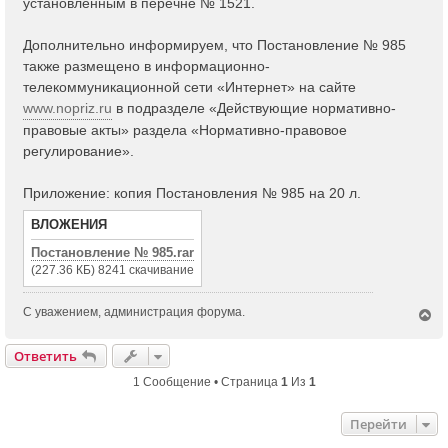
установленным в перечне № 1521.
Дополнительно информируем, что Постановление № 985
также размещено в информационно-
телекоммуникационной сети «Интернет» на сайте
www.nopriz.ru
в подразделе «Действующие нормативно-
правовые акты» раздела «Нормативно-правовое
регулирование».
Приложение: копия Постановления № 985 на 20 л.
ВЛОЖЕНИЯ
Постановление № 985.rar
(227.36 КБ) 8241 скачивание
С уважением, администрация форума.
В
е
р
Ответить
н
у
1 Сообщение • Страница
1
Из
1
т
ь
Перейти
с
я