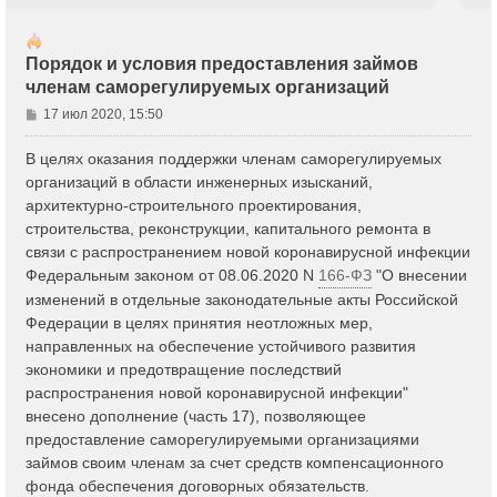
Порядок и условия предоставления займов
членам саморегулируемых организаций
С
17 июл 2020, 15:50
о
о
В целях оказания поддержки членам саморегулируемых
б
организаций в области инженерных изысканий,
щ
архитектурно-строительного проектирования,
е
строительства, реконструкции, капитального ремонта в
н
связи с распространением новой коронавирусной инфекции
и
е
Федеральным законом от 08.06.2020 N
166-ФЗ
"О внесении
изменений в отдельные законодательные акты Российской
Федерации в целях принятия неотложных мер,
направленных на обеспечение устойчивого развития
экономики и предотвращение последствий
распространения новой коронавирусной инфекции"
внесено дополнение (часть 17), позволяющее
предоставление саморегулируемыми организациями
займов своим членам за счет средств компенсационного
фонда обеспечения договорных обязательств.