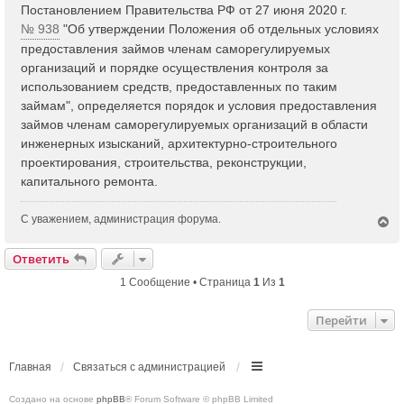
Постановлением Правительства РФ от 27 июня 2020 г.
№ 938
"Об утверждении Положения об отдельных условиях
предоставления займов членам саморегулируемых
организаций и порядке осуществления контроля за
использованием средств, предоставленных по таким
займам", определяется порядок и условия предоставления
займов членам саморегулируемых организаций в области
инженерных изысканий, архитектурно-строительного
проектирования, строительства, реконструкции,
капитального ремонта.
С уважением, администрация форума.
В
е
р
Ответить
н
у
1 Сообщение • Страница
1
Из
1
т
ь
Перейти
с
я
к
н
Главная
Связаться с администрацией
а
ч
Создано на основе
phpBB
® Forum Software © phpBB Limited